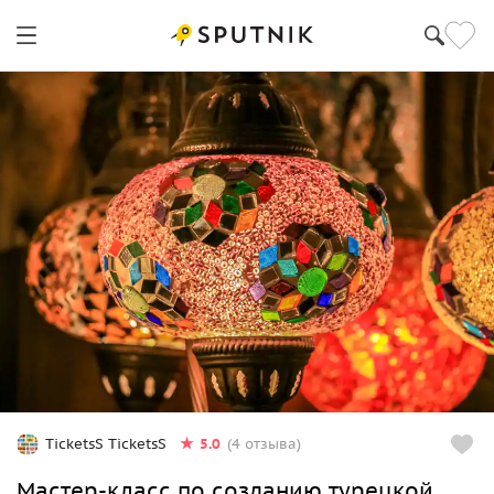
5.0
TicketsS TicketsS
(4 отзыва)
Мастер-класс по созданию турецкой