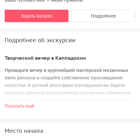
Задать вопрос
Подробнее
Подробнее об экскурсии
Творческий вечер в Каппадокии
Проведите вечер в крупнейшей мастерской мозаичных
ламп региона и создайте собственное произведение
искусства. В уютной атмосфере Каппадокии вы будете
собирать лампу из разноцветных стеклянных элементов,
вдохновляясь окружающими пейзажами, традиционной
Показать ещё
музыкой и творческой обстановкой.
Даже без опыта вы сможете принять участие в мастер-
классе — мастера окажут
пошаговую поддержку на
Место начала
турецком или английском языке
. Вы сами выберете цвета