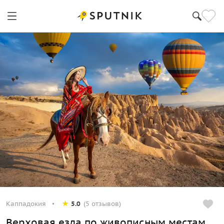
Каппадокия
5.0
(5 отзывов)
Верховая езда по живописным местам