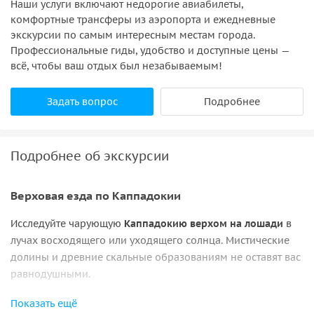
Наши услуги включают недорогие авиабилеты,
комфортные трансферы из аэропорта и ежедневные
экскурсии по самым интересным местам города.
Профессиональные гиды, удобство и доступные цены —
всё, чтобы ваш отдых был незабываемым!
Задать вопрос
Подробнее
Подробнее об экскурсии
Верховая езда по Каппадокии
Исследуйте чарующую
Каппадокию верхом на лошади
в
лучах восходящего или уходящего солнца. Мистические
долины и древние скальные образованиям не оставят вас
равнодушными.
•
Вас встретит профессиональный инструктор
, который
Показать ещё