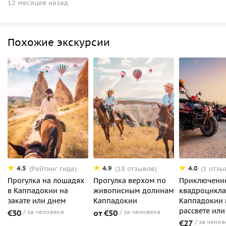
12 месяцев назад
Похожие экскурсии
4.5
4.9
4.0
(Рейтинг гида)
(18 отзывов)
(1 отзы
Прогулка на лошадях
Прогулка верхом по
Приключени
в Каппадокии на
живописным долинам
квадроцикла
закате или днем
Каппадокии
Каппадокии 
рассвете ил
€30
за человека
от €50
за человека
€27
за челов