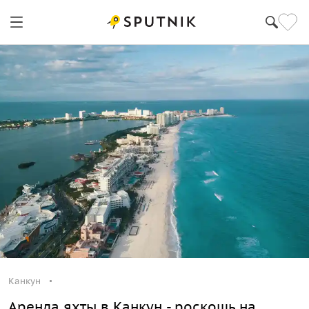
Канкун
Аренда яхты в Канкун - роскошь на