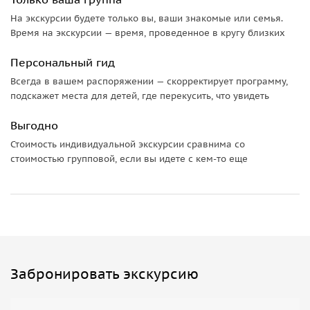
На экскурсии будете только вы, ваши знакомые или семья.
Традиции и обычаи современного Египта
Время на экскурсии — время, проведенное в кругу близких
В путешествии вы также узнаете, как сейчас устроена
Персональный гид
жизнь в египетском обществе. Мы расскажем о традициях,
Всегда в вашем распоряжении — скорректирует программу,
связанных с женитьбой, разводом, рождением детей, об
подскажет места для детей, где перекусить, что увидеть
официальных и религиозных праздниках — священном
месяце Рамадане, Рождестве пророка Мухаммеда и
Выгодно
Иисуса Христа. Кроме того, вы разберетесь в древней и
Стоимость индивидуальной экскурсии сравнима со
нынешней календарной системе и получите общее
стоимостью групповой, если вы идете с кем-то еще
представление об экономике, доходах, образовании,
острых социальных вопросах и их гендерных аспектах.
Уверены, экскурсия оправдает ваше желания.
Организационные моменты:
• Отправимся в Александрию в 07:30. Дорога до
Забронировать экскурсию
Александрии занимает 2–3 часа, предусмотрена одна
санитарная остановка (15–20 минут — завтрак и туалет).
• Экскурсия заканчивается в Александрии в 15:30.