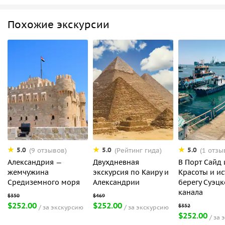
Похожие экскурсии
5.0
5.0
5.0
(9 отзывов)
(Рейтинг гида)
(1 отзы
Александрия —
Двухдневная
В Порт Сайд 
жемчужина
экскурсия по Каиру и
Красоты и ис
Средиземного моря
Александрии
берегу Суэцк
канала
$252.00
$252.00
за экскурсию
за экскурсию
$252.00
за 