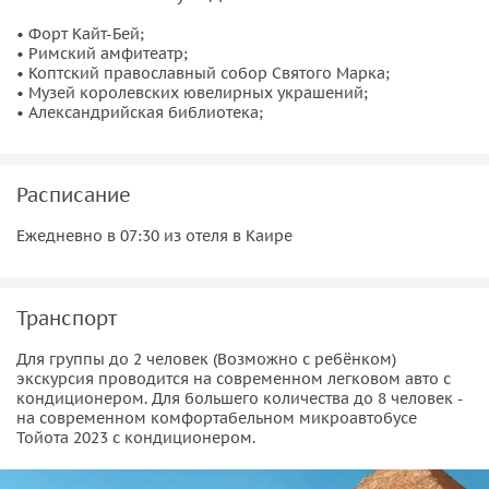
мученической смерти в 68г н.э. для этого считается
• Форт Кайт-Бей;
старейшим христианским храмом Египта и неотъемлемой
• Римский амфитеатр;
частью его истории. Вход в собор поддерживается шестью
• Коптский православный собор Святого Марка;
мраморными колоннами а внутри увидите иконистас и
• Музей королевских ювелирных украшений;
• Александрийская библиотека;
много старинных икон Иисуса Христа и Девы Марии,
облицованных золотом и серебром.
Музей королевских ювелирных украшений
Расписание
Одна из любимых для туристов остановок в городе. Музей,
Ежедневно в 07:30 из отеля в Каире
первоначально был построен в качестве летнего дворца
потомков бывшего првителя Египта Мухамеда Али. Музей
занменит своей экзотическим стилем европейской
Транспорт
архитектуры и искусства. Потолки каждой комнаты и
Для группы до 2 человек (Возможно с ребёнком)
коридоров в дворце расписаны египетскими,
экскурсия проводится нa современном легковом авто с
итальянскими и францускимим художниками и
кондиционером. Для большего количества до 8 человек -
изображают сказки из греческой мифологии. Изюминкой
на современном комфортабельном микроавтобусе
Тойота 2023 с кондиционером.
музея являются прекрасные витражные панели в главном
зале первого этажа, на лестничной клетке и в ванной на