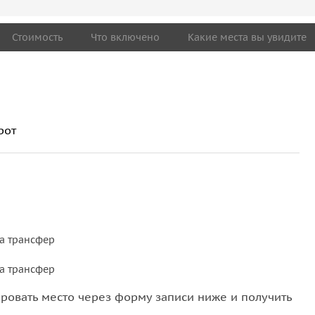
Стоимость
Что включено
Какие места вы увидите
рот
а трансфер
а трансфер
овать место через форму записи ниже и получить