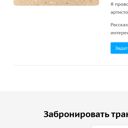
Я пров
артисто
Рассказ
интере
Задат
Забронировать тра