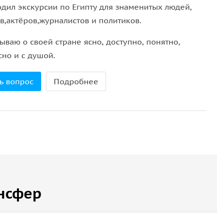
одил экскурсии по Египту для знаменитых людей,
в,актёров,журналистов и политиков.
ываю о своей стране ясно, доступно, понятно,
сно и с душой.
ь вопрос
Подробнее
нсфер