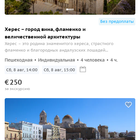
Без предоплаты
Херес – город вина, фламенко и
величественной архитектуры
Херес – это родина знаменитого хереса, страстного
фламенко и благородных андалузских лошадей...
Пешеходная
Индивидуальная
4 человека
4 ч.
Сб, 8 авг, 14:00
Сб, 8 авг, 15:00
€
250
за экскурсию