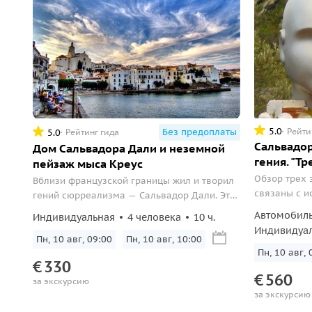
5.0
Рейти
Без предоплаты
5.0
Рейтинг гида
Сальвадор
Дом Сальвадора Дали и неземной
гения. "Т
пейзаж мыса Креус
Обзор трех 
Вблизи французской границы жил и творил
связаны с и
гений сюрреализма — Сальвадор Дали. Этот
великого ху
дом в Порт Лигат и сейчас выглядит как при
Автомобил
Индивидуальная
4 человека
10 ч.
его жизни. Тут все осталось нетронутым. Вот
Индивидуа
радио, которое слушал Дали, вот кресло, в
Пн, 10 авг, 09:00
Пн, 10 авг, 10:00
Пн, 10 авг, 
котором он любил писать, напротив — кусок
€
330
фанеры, его последняя работа...
€
560
за экскурсию
за экскурсию