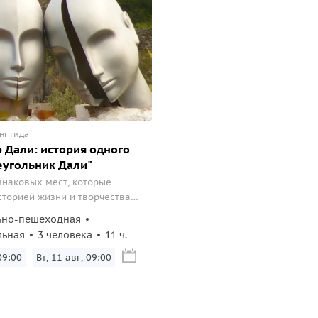
нг гида
 Дали: история одного
реугольник Дали"
знаковых мест, которые
сторией жизни и творчества
дожника-сюрреалиста.
ьно-пешеходная
льная
3 человека
11 ч.
09:00
Вт, 11 авг, 09:00