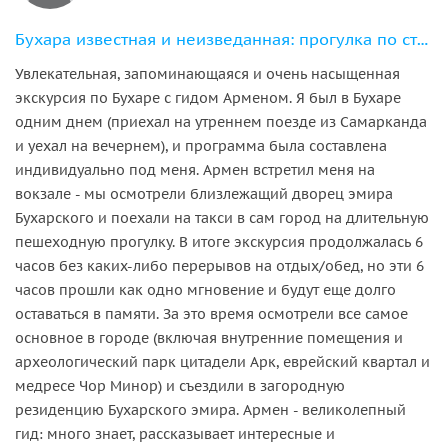
Бухара известная и неизведанная: прогулка по старому городу и окрестностям
Увлекательная, запоминающаяся и очень насыщенная
экскурсия по Бухаре с гидом Арменом. Я был в Бухаре
одним днем (приехал на утреннем поезде из Самарканда
и уехал на вечернем), и программа была составлена
индивидуально под меня. Армен встретил меня на
вокзале - мы осмотрели близлежащий дворец эмира
Бухарского и поехали на такси в сам город на длительную
пешеходную прогулку. В итоге экскурсия продолжалась 6
часов без каких-либо перерывов на отдых/обед, но эти 6
часов прошли как одно мгновение и будут еще долго
оставаться в памяти. За это время осмотрели все самое
основное в городе (включая внутренние помещения и
археологический парк цитадели Арк, еврейский квартал и
медресе Чор Минор) и съездили в загородную
резиденцию Бухарского эмира. Армен - великолепный
гид: много знает, рассказывает интересные и