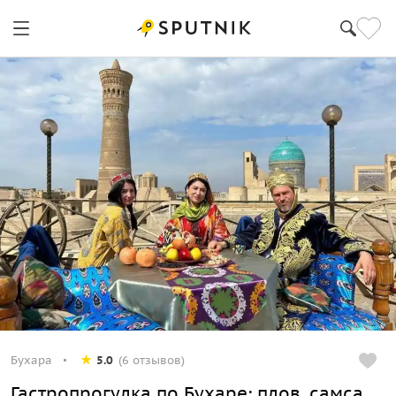
Бухара
5.0
(6 отзывов)
Гастропрогулка по Бухаре: плов, самса,