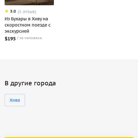
5.0
(1 отзыв)
Из Бухары в Хиву на
скоростном поезде с
экскурсией
$195
за человека
В другие города
Хива