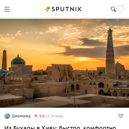
5.0
Джамшед
(1 отзыв)
Из Бухары в Хиву: быстро, комфортно,