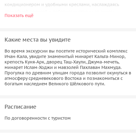
кондиционером и удобными креслами, наслаждаясь
спокойной дорогой и пейзажами страны за окном.
Показать ещё
По прибытии на вокзал Хивы вас встретит
профессиональный гид, после чего начнётся экскурсия по
древнему городу-музею под открытым небом. Вас ждёт
Какие места вы увидите
знакомство с уникальным архитектурным ансамблем
Во время экскурсии вы посетите исторический комплекс
Ичан-Кала, величественными минаретами, медресе,
Ичан-Кала, увидите знаменитый минарет Кальта-Минор,
дворцами и крепостными стенами, которые на
крепость Куня-Арк, дворец Таш-Хаули, Джума-мечеть,
протяжении веков сохраняют атмосферу Великого
минарет Ислам-Ходжи и мавзолей Пахлаван Махмуда.
Прогулка по древним улицам города позволит окунуться в
Шёлкового пути.
атмосферу средневекового Востока и познакомиться с
богатым наследием Великого Шёлкового пути.
Экскурсия станет прекрасной возможностью увидеть
главные достопримечательности Хивы, погрузиться в её
богатую историю и культуру, а также провести день
Расписание
максимально комфортно и насыщенно.
По договоренности с туристом