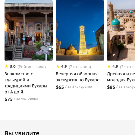
5.0
4.9
4.9
(Рейтинг гида)
(7 отзывов)
(34 отз
Знакомство с
Вечерняя обзорная
Древняя и в
культурой и
экскурсия по Бухаре
молодая Бух
традициями Бухары
$65
за экскурсию
$85
за экску
от А до Я
$75
за человека
Вы увидите