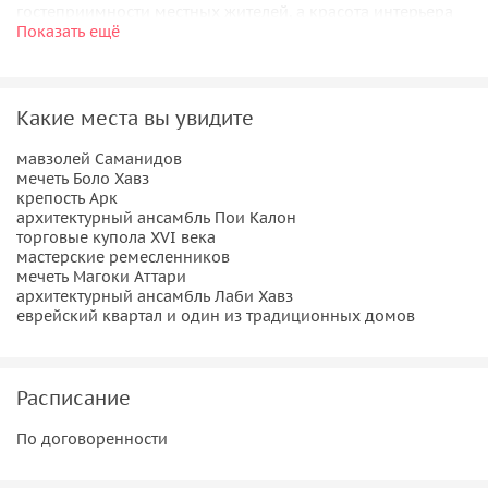
гостеприимности местных жителей, а красота интерьера
Показать ещё
местных домов— знак духовной красоты местного
народа.
Важная информация:
Какие места вы увидите
Пожалуйста, надевайте комфортную одежду по погоде и
мавзолей Саманидов
мечеть Боло Хавз
удобную обувь.
крепость Арк
архитектурный ансамбль Пои Калон
торговые купола XVI века
мастерские ремесленников
мечеть Магоки Аттари
архитектурный ансамбль Лаби Хавз
еврейский квартал и один из традиционных домов
Расписание
По договоренности