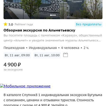
Без предоплаты
5.0
Рейтинг гида
Обзорная экскурсия по Альметьевску
Вы посетите площадь с памятником «Каракуз», общественный
центр «Альмет» и увидите знаменитые муралы Альметьевска,
раскрывающие культурные и исторические аспекты города.
Пешеходная
Индивидуальная
4 человека
2 ч.
Вт, 11 авг, 09:00
Вт, 11 авг, 10:00
4
900
₽
за экскурсию
В каталоге Спутник8 1 индивидуальная экскурсия Бугульма
с описанием, ценами и отзывами туристов. Стоимость
прогулок с гидом от 4 900 ₽. Читайте о