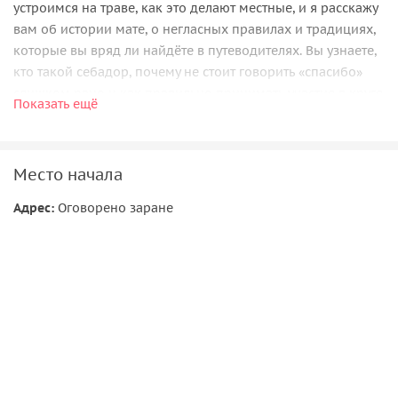
устроимся на траве, как это делают местные, и я расскажу
вам об истории мате, о негласных правилах и традициях,
которые вы вряд ли найдёте в путеводителях. Вы узнаете,
кто такой себадор, почему не стоит говорить «спасибо»
слишком рано и как правильно принимать участие в круге
Показать ещё
мате.
После рассказа мы
вместе приготовим мате по всем
правилам
и, конечно, попробуем его в разных вариантах
Место начала
— горький, сладкий, с добавками и разные другие. Чтобы
Адрес:
Оговорено заране
создать настоящую атмосферу аргентинского уикенда, я
захвачу с собой
местные угощения
— свежие фактуры,
медиалуны и другие традиционные сладости, которые
идеально сочетаются с мате.