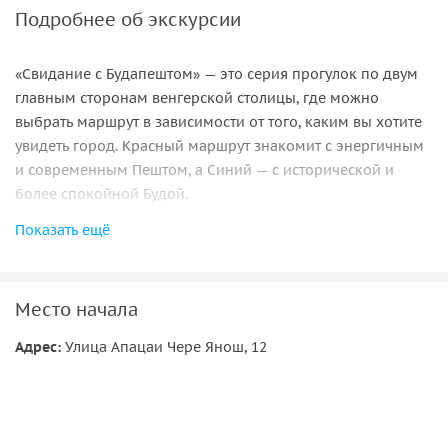
Подробнее об экскурсии
«Свидание с Будапештом» — это серия прогулок по двум
главным сторонам венгерской столицы, где можно
выбрать маршрут в зависимости от того, каким вы хотите
увидеть город. Красный маршрут знакомит с энергичным
и современным Пештом, а Синий — с исторической и
более спокойной Будой.
Показать ещё
В зависимости от выбранной опции вас ждёт прогулка по
парадным проспектам, старинным крепостям, дворцовым
кварталам и атмосферным улицам Будапешта. За
несколько часов вы увидите главные символы города и
Место начала
узнаете, как менялась венгерская столица от римских
Адрес:
Улица Апацаи Чере Янош, 12
времён до наших дней.
Красный маршрут
проходит по стороне Пешт — яркой,
динамичной и немного богемной части города. Вы
прогуляетесь по проспекту Андраши (Andrássy út), увидите