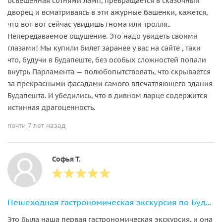
освещенная сотнями ламп, превращается в сказочный
дворец и всматриваясь в эти ажурные башенки, кажется,
что вот-вот сейчас увидишь гнома или тролля..
Непередаваемое ощущение. Это надо увидеть своими
глазами! Мы купили билет заранее у вас на сайте , таки
что, будучи в Будапеште, без особых сложностей попали
внутрь Парламента — полюбопытствовать, что скрывается
за прекрасными фасадами самого впечатляющего здания
Будапешта. И убедились, что в дивном ларце содержится
истинная драгоценность.
почти 7 лет назад
Софья Т.
Пешеходная гастрономическая экскурсия по Будапешту
Это была наша первая гастрономическая экскурсия, и она