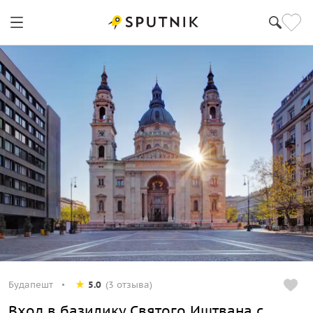
Будапешт
5.0
(3 отзыва)
Вход в базилику Святого Иштвана с