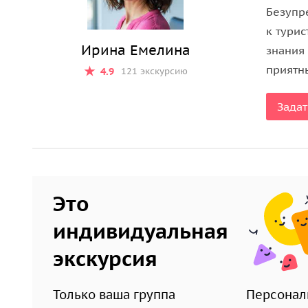
средневековья, сказания о мужестве защитников
Безупр
к тури
В окрестностям Эгера выращивается виноград, и
Ирина Емелина
знания
кровь»
(«Бикавер») и другие венгерские вина. В
приятн
4.9
121 экскурсию
и продегустируете местные вина.
Задат
Это
индивидуальная
экскурсия
Только ваша группа
Персонал