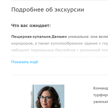
Подробнее об экскурсии
Что вас ожидает:
Пещерная купальня Демьен
уникальна: она вклю
коридоров, а также куполообразное здание с го
лабиринт термальных бассейнов с различной тем
бани, сауны и несколько очень больших горок д
Показать ещё
Оформление купальни создано по мотивам
филь
скульптуры создают волшебный мир, в котором в
расслабятся и отдохнут.
Команд
Эгер
— один из самых красивых городов Венгрии
турфир
Здесь вы насладитесь прекрасной архитектурой
увлека
винами. Вас ожидает прогулка по историческому