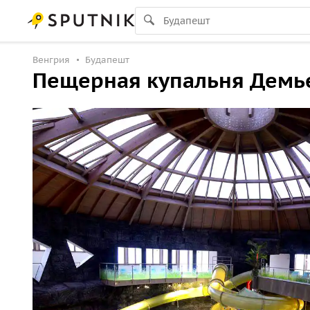
Венгрия
Будапешт
Пещерная купальня Демье