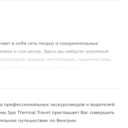
чает в себя сеть пещер и соединительных
рками и спа-центр. Здесь вы найдете огромный
пературой, водные инсталляции, гидромассажи,
ля любителей водных развлечений.
ма «Аватар»
. Цветы, специальные светильники и
се посетители почувствуют себя комфортно,
а профессиональных экскурсоводов и водителей
, ярчайший образец барочного города в Европе.
мы Spa Thermal Travel приглашает Вас совершить
, термальными источниками и великолепными
тельное путешествие по Венгрии.
 центру, хранящему в себе легенды и предания