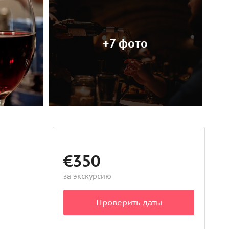
+7 фото
€350
за экскурсию
Проверить даты