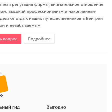
 эгерской крепости.
ечная репутация фирмы, внимательное отношение
стам, высокий профессионализм и накопленные
з которого делают всемирно известное
вино «Бычья
 делают отдых наших путешественников в Венгрии
ы можете посетить Долину красавиц, где пообедаете
ым и незабываемым.
ь вопрос
Подробнее
ьный гид
Выгодно