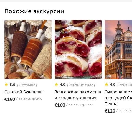
Похожие экскурсии
5.0
4.9
4.9
(2 отзыва)
(Рейтинг гида)
(Рейтин
Cладкий Будапешт
Венгерские лакомства
Очарование 
и сладкие угощения
площадей Ст
€160
за экскурсию
Пешта
€160
за экскурсию
€120
за экс