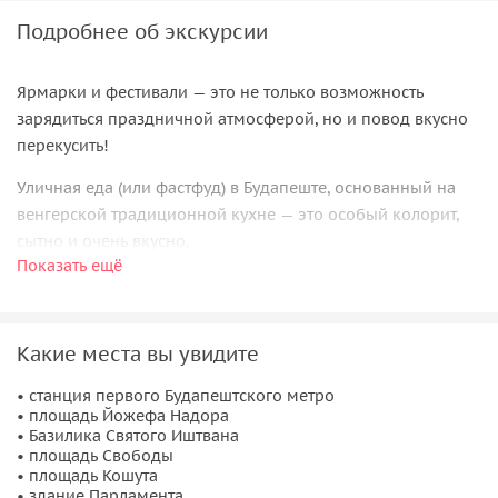
Подробнее об экскурсии
Ярмарки и фестивали — это не только возможность
зарядиться праздничной атмосферой, но и повод вкусно
перекусить!
Уличная еда (или фастфуд) в Будапеште, основанный на
венгерской традиционной кухне — это особый колорит,
сытно и очень вкусно.
Показать ещё
В пути нас ожидают:
Лангош
— дрожжевая лепешка. Одно из очень
Какие места вы увидите
популярных и вкусных венгерских блюд, которым можно
перекусить прямо на улице (то бишь street food). Эта
• станция первого Будапештского метро
лепешка жарится в кипящем масле. Название происходит
• площадь Йожефа Надора
от венгерского слова "láng" — огонь, пламя. То есть лангош
• Базилика Святого Иштвана
• площадь Свободы
— это "испечённый на огне". На горячую, только
• площадь Кошута
испеченную лепешку поливают чесночный соус,
• здание Парламента