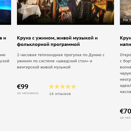
На 
а и
Круиз с ужином, живой музыкой и
Круи
фольклорной программой
напи
ьню
2-часовая теплоходная прогулка по Дунаю с
Откро
дской
ужином по системе «шведский стол» и
с бор
венгерской живой музыкой
волна
чару
неогр
€99
идеа
насла
за человека
16 отзывов
€7
за че