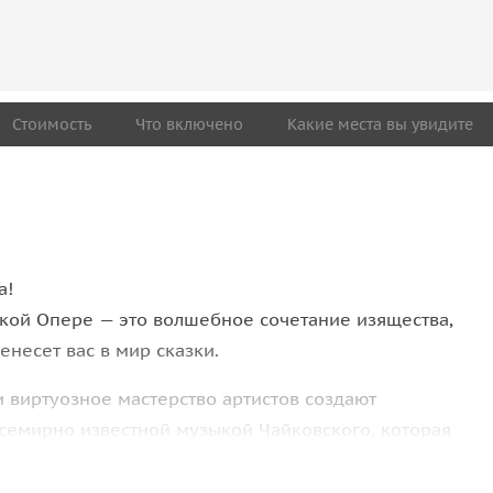
Стоимость
Что включено
Какие места вы увидите
а!
кой Опере — это волшебное сочетание изящества,
несет вас в мир сказки.
виртуозное мастерство артистов создают
всемирно известной музыкой Чайковского, которая
раздников.