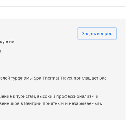
Задать вопрос
астью этого сказочного события, которое оставит
скурсий
атмосферу праздника, где оживают герои любимой
й
лей турфирмы Spa Thermal Travel приглашает Вас
шение к туристам, высокий профессионализм и
венников в Венгрии приятным и незабываемым.