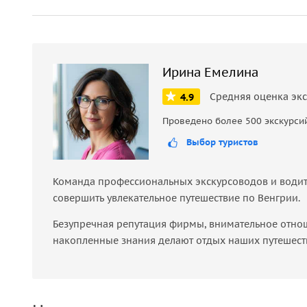
Дата: 24 декабря
Время: 11:00
Место: Будапештская Опера, партер, 8 ряд
Цена билета: 225 €
Ирина Емелина
Билеты уже в продаже! Не упустите шанс стать ч
Средняя оценка эк
4.9
яркие впечатления на весь год. Погрузитесь в 
Проведено более 500 экскурси
рождественской истории.
Выбор туристов
Команда профессиональных экскурсоводов и водите
совершить увлекательное путешествие по Венгрии.
Безупречная репутация фирмы, внимательное отно
накопленные знания делают отдых наших путешест