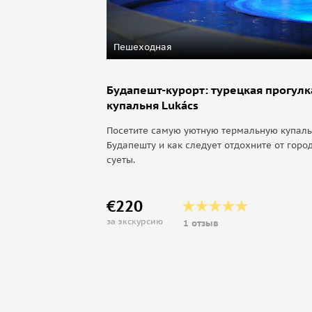
Пешеходная
Будапешт-курорт: турецкая прогулк
купальня Lukács
Посетите самую уютную термальную купал
Будапешту и как следует отдохните от горо
суеты.
€220
за экскурсию
1 отзыв