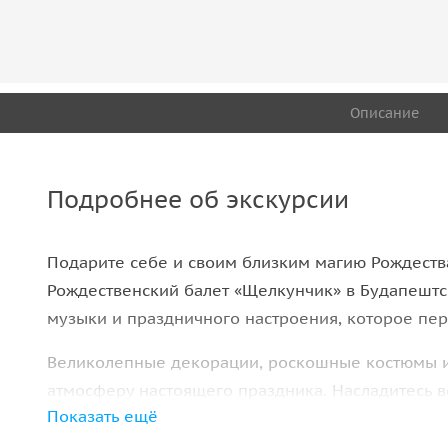
Описание
Подробнее об экскурсии
Подарите себе и своим близким магию Рождеств
Рождественский балет «Щелкунчик» в Будапештс
музыки и праздничного настроения, которое пере
Великолепные декорации, роскошные костюмы и 
атмосферу настоящего праздника. Насладитесь 
Показать ещё
окутывает зрителей теплом и радостью зимних п