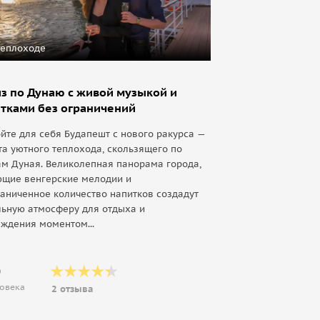
теплоходе
з по Дунаю с живой музыкой и
тками без ограничений
йте для себя Будапешт с нового ракурса —
та уютного теплохода, скользящего по
м Дуная. Великолепная панорама города,
ющие венгерские мелодии и
аниченное количество напитков создадут
льную атмосферу для отдыха и
ждения моментом...
0
ловека
2 отзыва