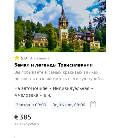
5.0
30 отзывов
Замки и легенды Трансилвании
Вы побываете в самых красивых замках
региона и познакомитесь с его культурой и
прошлым. Я поделюсь с вами любопытными
На автомобиле
Индивидуальная
фактами о королевской резиденции, помогу
4 человека
8 ч.
разделить правду и вымысел в рассказах о
графе Дракуле.
Завтра в 09:00
Вс, 16 авг, 09:00
€
385
за экскурсию