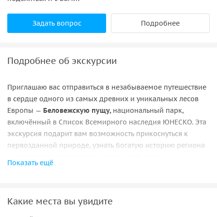
Задать вопрос
Подробнее
Подробнее об экскурсии
Приглашаю вас отправиться в незабываемое путешествие
в сердце одного из самых древних и уникальных лесов
Европы —
Беловежскую пущу,
национальный парк,
включённый в Список Всемирного наследия ЮНЕСКО. Эта
экскурсия подарит вам возможность прикоснуться к
первозданной природе, узнать богатую историю региона
и погрузиться в культурное наследие Беларуси.
Показать ещё
Я заберу вашу семью и/или друзей в Бресте с указанных
вами апартаментов. По пути в Беловежскую пущу
побеседуем об интересных фактах не только
Какие места вы увидите
национального парка, но и об исторических событиях,