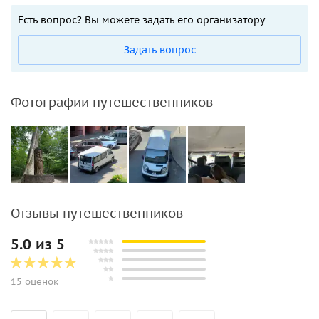
первозданном виде в Беларуси до наших времён
Есть вопрос? Вы можете задать его организатору
памятник оборонительных сооружений 12-13 веков —
Каменецкую башню,
которая напоминает о величии
Задать вопрос
древнего строительства в целях защиты территорий от
нападений польских, литовских, шведских, московских и
других войск.
Фотографии путешественников
Отзывы путешественников
5.0 из 5
15 оценок