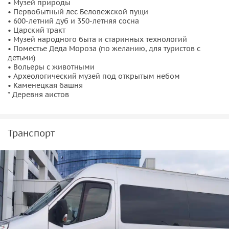
• Музей природы
которые происходили на территории Беларуси в прошлые
• Первобытный лес Беловежской пущи
века.
• 600-летний дуб и 350-летняя сосна
• Царский тракт
Посещение локаций (входные билеты) и выбранные
• Музей народного быта и старинных технологий
• Поместье Деда Мороза (по желанию, для туристов с
экскурсии оплачиваются вами самостоятельно в
детьми)
инфоцентре национального парка.
• Вольеры с животными
• Археологический музей под открытым небом
Согласно предоставляемых национальным парком
• Каменецкая башня
экскурсионных и других услуг, вы можете посетить:
* Деревня аистов
Музей природы
Транспорт
Считается лучшим в Европе, здесь в 5 тематических залах
представлены коллекции, раскрывающие историческое
прошлое пущи.
• Ознакомитесь с биоразнообразием региона,
первоначальными этапами развития древнего
беловежского леса и видами животных, исчезнувших из
его фауны в историческое время, сезонными
особенностями и наиболее яркими чертами природы в