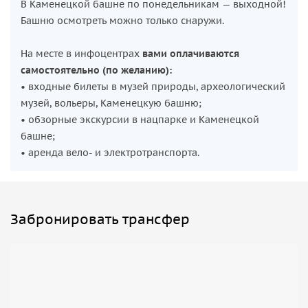
В Каменецкой башне по понедельникам — выходной!
царских мостиках с украшающими их двуглавыми
Башню осмотреть можно только снаружи.
орлами.
Музей народного быта и старинных технологий
На месте в инфоцентрах
вами оплачиваются
самостоятельно (по желанию):
Вы увидите предметы домашнего обихода и утварь, без
• входные билеты в музей природы, археологический
которых еще не так давно было немыслимым
музей, вольеры, Каменецкую башню;
существование сельского населения.
• обзорные экскурсии в нацпарке и Каменецкой
• Узнаете культуру, традиции и повседневный быт жителей
башне;
Беловежской пущи XIX века.
• аренда вело- и электротранспорта.
• Ознакомитесь с процессом самогоноварения, которым
ранее славилась Беловежская пуща.
• И, конечно, обязательно попробуете рюмочку
прославленного беловежского самогона!
Забронировать трансфер
По желанию туристов с детьми обзорную экскурсию
можно заменить на экскурсию в поместье Деда Мороза,
который круглый год принимает у себя посетителей.
По окончанию экскурсии вас будет ожидать
встреча с