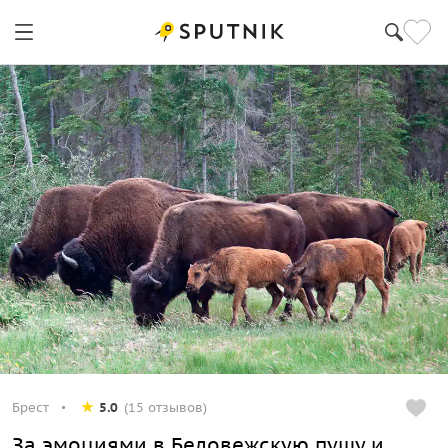
Брест
5.0
(15 отзывов)
За эмоциями в Беловежскую пущу и