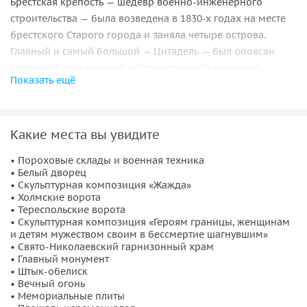
Брестская крепость — шедевр военно-инженерного
строительства — была возведена в 1830-х годах на месте
брестского Старого города и заняла четыре острова.
Главный и самый большой — Цитадель — был опоясан
сплошной двухэтажной оборонительной казармой
Показать ещё
длиной почти в два километра и имел сотни неуязвимых
для артиллерии казематов. Всего в крепости было четверо
ворот, 21 мост, свыше 6 километров оборонительных
Какие места вы увидите
валов 10-метровой высоты. Работы по ее
усовершенствованию велись с перерывами, и так и не
• Пороховые склады и военная техника
были закончены к Первой мировой войне.
• Белый дворец
• Скульптурная композиция «Жажда»
На экскурсии вы сможете увидеть
главный вход в
• Холмские ворота
Мемориальный комплекс «Звезда»
. Это впечатляющий
• Тереспольские ворота
• Скульптурная композиция «Героям границы, женщинам
врезанный в вал железобетонный параллелепипед с
и детям мужеством своим в бессмертие шагнувшим»
высеченной в нём пятиконечной звездой. Блок
• Свято-Николаевский гарнизонный храм
поддерживается откосом крепостного вала. Вы увидите
• Главный монумент
• Штык-обелиск
пороховые склады и военную технику,
руины Белого
• Вечный огонь
дворца
— бывшая церковь св. Петра и Павла. Во время
• Мемориальные плиты