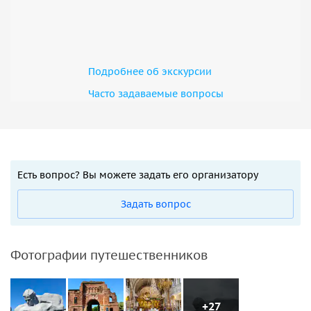
также о послевоенном периоде.
Важная информация:
• Эта экскурсия будет организована для сборных групп в
Подробнее об экскурсии
период зимних каникул и майских праздников.
Часто задаваемые вопросы
• Экскурсии проводятся при минимальном количестве 8
человек.
• Присоединиться к экскурсии можно только по
предварительной записи.
• На экскурсию допускаются дети старше 8 лет.
Есть вопрос? Вы можете задать его организатору
• Для компаний с детьми дошкольного возраста
рекомендованы варианты индивидуальных экскурсий.
Задать вопрос
ОПЛАТА: производится исполнителю до экскурсии. На
месте экскурсовод оплату не принимает.
На e-mail будет направлен счет. Счет выставляется через
Фотографии путешественников
систему безопасных интернет-платежей WEBPAY
(принимает росс.карты мир без комиссии)
+27