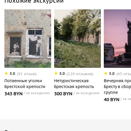
Похожие экскурсии
5.0
5.0
5.0
(91 отзыв)
(120 отзывов)
(45 отз
Потаенные уголки
Нетуристическая
Вечерняя пр
Брестской крепости
Брестская крепость
Бресту в сбо
группе
343 BYN
за экскурсию
300 BYN
за экскурсию
40 BYN
за ч