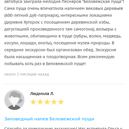
автобуса заиграла мелодия Песняров "Беловежская пуща"!
Сама пуща очень впечатлила наличием вековых деревьев
(600-летний дуб-патриарх), интересными локациями
(деревня Хуторок с посещением деревенской избы,
дегустацией произведенного там самогона), вольеры с
животными, обитающими в пуще (зубры, волки, медведь,
косули, лошади, еноты), посещение музея-природы. В
середине экскурсии был организован обед. Экскурсия
была насыщенная и плодотворная. Всем рекомендую
побывать хоть раз в Беловежской пуще!
около 2 месяцев назад
Людмила Л.
Заповедный напев Беловежской пущи
Спасибо за прекрасную экскурсию! Нас встретила Ольга у