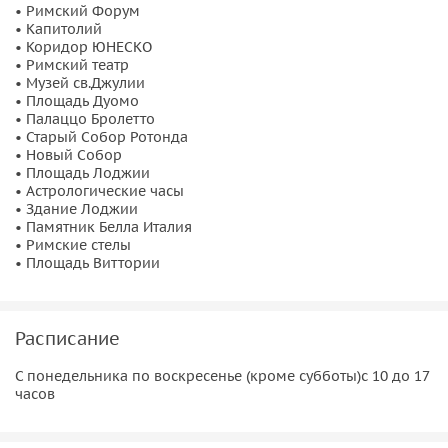
• Римский Форум
• Капитолий
• Коридор ЮНЕСКО
• Римский театр
• Музей св.Джулии
• Площадь Дуомо
• Палаццо Бролетто
• Старый Собор Ротонда
• Новый Собор
• Площадь Лоджии
• Астрологические часы
• Здание Лоджии
• Памятник Белла Италия
• Римские стелы
• Площадь Виттории
Расписание
С понедельника по воскресенье (кроме субботы)с 10 до 17
часов