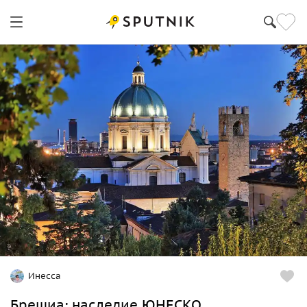
Инесса
Брешиа: наследие ЮНЕСКО