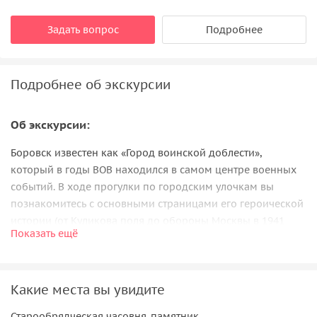
Задать вопрос
Подробнее
Подробнее об экскурсии
Об экскурсии:
Боровск известен как «Город воинской доблести»,
который в годы ВОВ находился в самом центре военных
событий. В ходе прогулки по городским улочкам вы
познакомитесь с основными страницами его героической
истории (от Куликова поля до обороны Москвы в 1941
Показать ещё
году), а также увидите ряд современных памятников и
старинную купеческую застройку XVIII–XIX столетий.
Что вас ждет:
Какие места вы увидите
Мы пройдемся к
старообрядческой часовне-памятнику,
Старообрядческая часовня-памятник