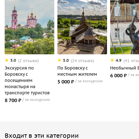
3.0
5.0
4.9
(2 отзыва)
(24 отзыва)
(41 отз
Экскурсия по
По Боровску с
Необычный 
Боровску с
местным жителем
6 000 ₽
за э
посещением
5 000 ₽
за экскурсию
монастыря на
транспорте туристов
8 700 ₽
за экскурсию
Входит в эти категории