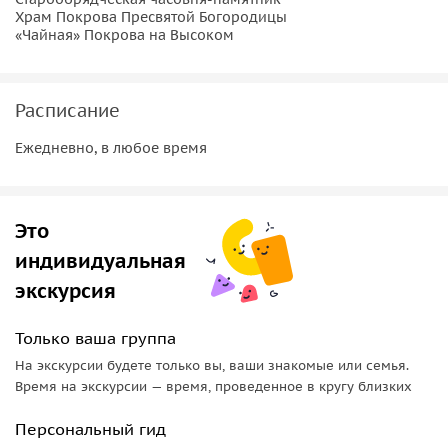
Храм Покрова Пресвятой Богородицы
установленной на месте гибели боярыни Морозовой и ее
«Чайная» Покрова на Высоком
сестры княгини Урусовой. Недалеко от часовни
размещается
Храм Покрова Пресвятой Богородицы,
который является уникальным произведением
Расписание
деревянного зодчества. Церковь построена в начале XVII
века и хранит в своих стенах мощи таких святых, как
Ежедневно, в любое время
праведная Анна и Спиридон Тримифунский. Затем мы
отправимся в
«Чайную» Покрова на Высоком,
где можно
выпить чаю с ароматной выпечкой и сделать отличные
Это
фотографии.
индивидуальная
Важная информация!
экскурсия
Для бронирования экскурсий в период праздничных дат
мы просим вас внести предоплату в размере 20% на сайте
Только ваша группа
Спутник-8.
На экскурсии будете только вы, ваши знакомые или семья.
Время на экскурсии — время, проведенное в кругу близких
Персональный гид