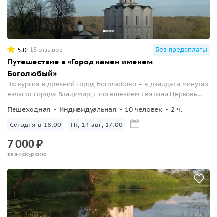
Без предоплаты
5.0
18 отзывов
Путешествие в «Город камен именем
Боголюбый»
Экскурсия в древний город Боголюбово – в двадцати минутах
езды от города Владимир, с посещением святыни Церковь
Покрова на Нерли.
Пешеходная
Индивидуальная
10 человек
2 ч.
Сегодня в 18:00
Пт, 14 авг, 17:00
7
000
₽
за экскурсию