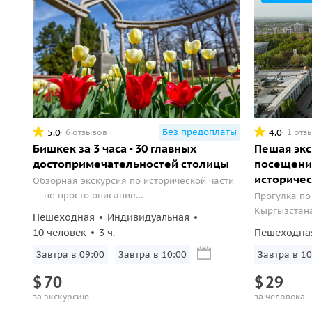
Без предоплаты
5.0
4.0
6 отзывов
1 отз
Бишкек за 3 часа - 30 главных
Пешая экс
достопримечательностей столицы
посещение
историчес
Обзорная экскурсия по исторической части
— не просто описание
Прогулка по
достопримечательностей — но
Кыргызстана
Пешеходная
Индивидуальная
захватывающая история, после которой вы
10 человек
3 ч.
Пешеходна
точно вернетесь в Киргизию.
Завтра в 09:00
Завтра в 10:00
Завтра в 10
$
70
$
29
за экскурсию
за человека