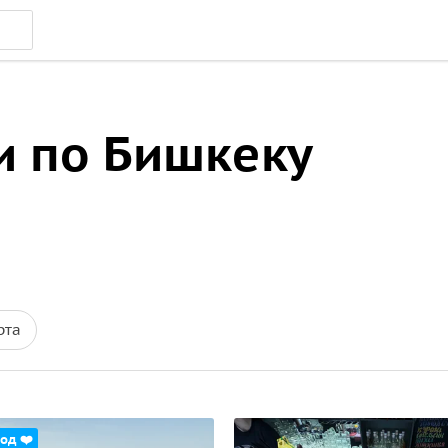
и по Бишкеку
рта
од ❤️