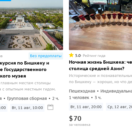
5.0
Рейтинг гида
Без предоплаты
ыв
Ночная жизнь Бишкека: ч
курсия по Бишкеку и
столица средней Азии?
 Государственного
кого музея
Исторические и познавательны
по Бишкеку — хорошо, но что де
 главным местам столицы
хочется окунуться в ночную жиз
 с опытным местным гидом.
Пешеходная
Индивидуальн
окунуться есть куда! Бары Биш
1 человек
3 ч.
я
Групповая сборная
2 ч.
именно для вас.
Вт, 11 авг, 20:00
Ср, 12 авг, 2
:00
Вт, 11 авг, 10:00
$
70
за человека