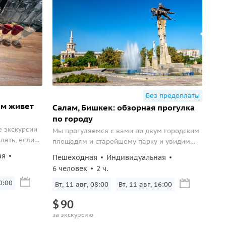
Без предоплаты
ем живет
Салам, Бишкек: обзорная прогулка
по городу
е экскурсии
Мы прогуляемся с вами по двум городским
лать, если
площадям и старейшему парку и увидим
нь? А
более 30 достопримечательностей.
ая
Пешеходная
Индивидуальная
кека открыты
6 человек
2 ч.
0:00
Вт, 11 авг, 08:00
Вт, 11 авг, 16:00
$
90
за экскурсию