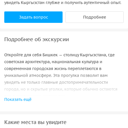
увидеть Кыргызстан глубже и получить аутентичный опыт.
Задать вопрос
Подробнее
Подробнее об экскурсии
Откройте для себя Бишкек — столицу Кыргызстана, где
советская архитектура, национальная культура и
современная городская жизнь переплетаются в
уникальной атмосфере. Эта прогулка позволит вам
увидеть не только главные достопримечательности
города, но и скрытые уголки, которые обычно остаются
вне туристических маршрутов.
Показать ещё
Наше путешествие начинается на центральной площади
города — Ала Тоо, где находится памятник Манасу и
проходит церемония смены почетного караула. Это
Какие места вы увидите
сердце столицы и одно из самых важных исторических