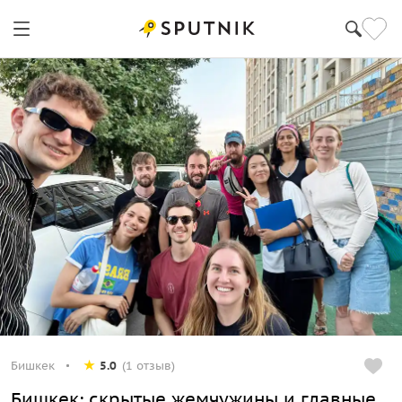
Бишкек
5.0
(1 отзыв)
Бишкек: скрытые жемчужины и главные