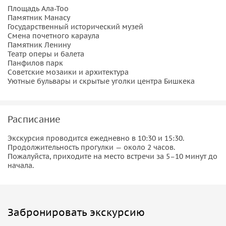
Площадь Ала-Тоо
мест города.
Памятник Манасу
Государственный исторический музей
Далее мы прогуляемся по зеленым бульварам и уютным
Смена почетного караула
улицам Бишкека, где вы увидите советские мозаики,
Памятник Ленину
Театр оперы и балета
интересные памятники и современное уличное искусство.
Панфилов парк
По пути гид расскажет о героях кыргызской истории,
Советские мозаики и архитектура
таких как Курманджан Датка и другие выдающиеся
Уютные бульвары и скрытые уголки центра Бишкека
личности страны.
Мы посетим один из самых известных городских парков
Расписание
— Панфилов парк, созданный в честь легендарного
генерала Ивана Панфилова.
Экскурсия проводится ежедневно в 10:30 и 15:30.
Здесь вы узнаете интересные факты о советском периоде
Продолжительность прогулки — около 2 часов.
Пожалуйста, приходите на место встречи за 5–10 минут до
и о том, как Бишкек развивался в разные исторические
начала.
эпохи.
По дороге вы увидите множество знаковых мест города:
театр оперы и балета
Забронировать экскурсию