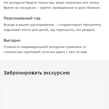
• Прогулка вдоль Иссык-Куля
На экскурсии будете только вы, ваши знакомые или семья.
• Горячие источники или теплоход (по желанию)
Время на экскурсии — время, проведенное в кругу близких
Персональный гид
Всегда в вашем распоряжении — скорректирует программу,
подскажет места для детей, где перекусить, что увидеть
Выгодно
Стоимость индивидуальной экскурсии сравнима со
стоимостью групповой, если вы идете с кем-то еще
Забронировать экскурсию