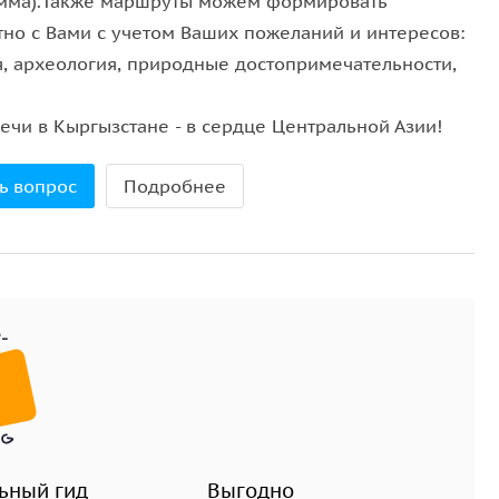
мма).Также маршруты можем формировать
тно с Вами с учетом Ваших пожеланий и интересов:
я, археология, природные достопримечательности,
ечи в Кыргызстане - в сердце Центральной Азии!
ь вопрос
Подробнее
ьный гид
Выгодно