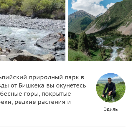
ьпийский природный парк в
зды от Бишкека вы окунетесь
ебесные горы, покрытые
еки, редкие растения и
Эдиль