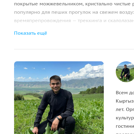
покрытые можжевельником, кристально чистые р
популярно для пеших прогулок на свежем воздух
времяпрепровождения — треккинга и скалолазан
Показать ещё
Всем до
Кыргыз
лет. О
культу
гостини