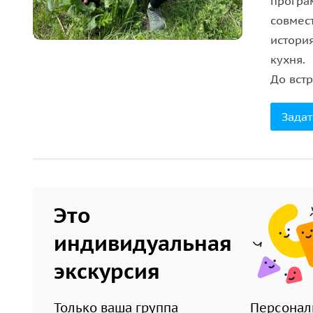
програ
совмес
истори
кухня.
До встр
Задат
Это
индивидуальная
экскурсия
Только ваша группа
Персонал