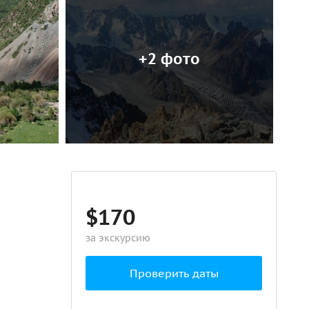
+2 фото
$170
за экскурсию
Проверить даты