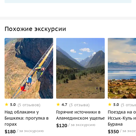
Похожие экскурсии
5.0
4.7
5.0
(5 отзывов)
(3 отзыва)
(5 отзы
Над облаками у
Горячие источники в
Поездка на 
Бишкека: прогулка в
Аламединском ущелье
Иссык-Куль 
горах
Бурана
$120
за экскурсию
$180
за экскурсию
$350
за экс