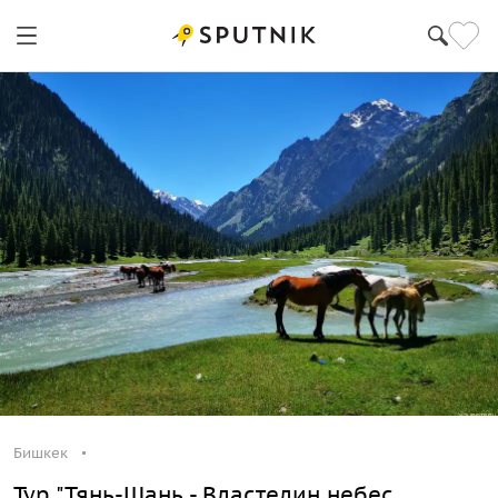
Бишкек
Тур "Тянь-Шань - Властелин небес.