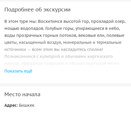
Подробнее об экскурсии
В этом туре мы: Восхитимся высотой гор, прохладой озер,
мощью водопадов. Голубые горы, упирающиеся в небо,
воды прозрачных горных потоков, вековые ели, полевые
цветы, насыщенный воздух, минеральные и термальные
источники — всем этим вы насладитесь сполна!
Познакомимся с культурой и обычаями киргизского
народа. Народные традиции и обычаи кыргызов тесно
связаны с кочевническим образом жизни: праздники,
Показать ещё
народные ремесла, стихи и музыка, кухня и быт — все это
вы сможете увидеть своими глазами. Искупаемся в
знаменитом священном озере Иссык-Куль. Иссык-Куль —
Место начала
озеро-легенда, естественно-соленое, никогда не
Адрес:
Бишкек
замерзающее, окутанное легендами и любовью всех, кто
хоть раз побывал на его берегах — вы примкнете к числу
этих счастливцев.