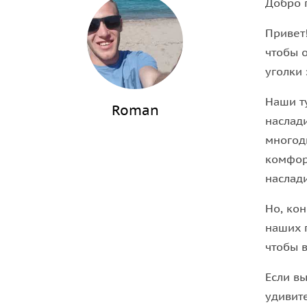
Добро 
Привет
чтобы 
уголки 
Наши ту
Roman
наслад
многод
комфор
наслад
Но, ко
наших 
чтобы 
Если вы
удивит