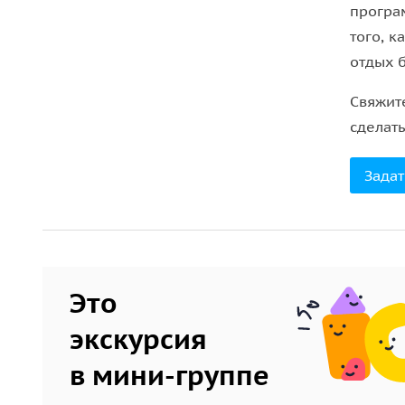
програм
того, к
отдых 
Свяжит
сделат
Задат
Это
экскурсия
в мини-группе