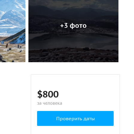
+3 фото
$800
за человека
Проверить даты