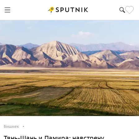
Бишкек
Тянь-Шань и Памира: навстречу