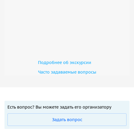
Туристы оплачивают самостоятельно:
• обеды и ужины в кафе,
• дорога из вашего города до Бишкека и обратно,
• личные расходы.
Подробнее об экскурсии
Часто задаваемые вопросы
Есть вопрос? Вы можете задать его организатору
Задать вопрос