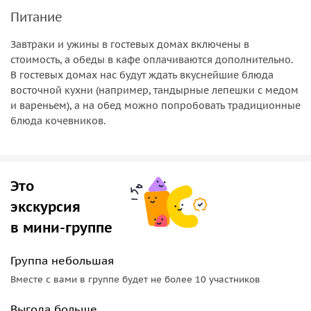
День 3
Питание
Сегодня отправимся в ущелье Афлатун через пихтовые
Завтраки и ужины в гостевых домах включены в
стоимость, а обеды в кафе оплачиваются дополнительно.
леса Семёнова, далее заповедник Арсланбоб и священное
В гостевых домах нас будут ждать вкуснейшие блюда
озеро Кель-Мазар.
восточной кухни (например, тандырные лепешки с медом
и вареньем), а на обед можно попробовать традиционные
День 4
блюда кочевников.
Посетим древнейший город Ош, пройдёмся по старинным
улочкам, поднимемся на гору Сулейман-Тоо, посмотрим
древние петроглифы и музей в пещере. Вы увидите мечеть
Это
Рават Абдуллаха, мавзолей Асафа ибн Бухрия, руины
средневековой бани, и даже заглянем на восточный
экскурсия
базар!
в мини-группе
День 5
Группа небольшая
Пятый день целебные источники Джалал-Абада и древние
Вместе с вами в группе будет не более 10 участников
петроглифы Саймалуу-Таш.
Выгода больше