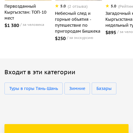
Первозданный
5.0
5.0
(2 отзыва)
(Рейтин
Кыргызстан: ТОП-10
Небесный след и
Загадочный 
мест
горные объятия -
Кыргызстана
$1 380
за человека
путешествие по
недельный т
пригородам Бишкека
$895
за чел
$250
за экскурсию
Входит в эти категории
Туры в горы Тянь-Шань
Зимние
Базары