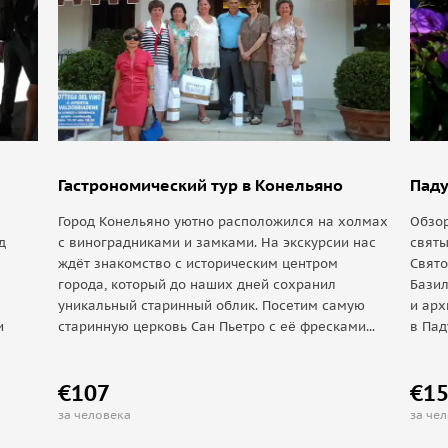
Гастрономический тур в Конельяно
Паду
Город Конельяно уютно расположился на холмах
Обзор
д
с виноградниками и замками. На экскурсии нас
святы
ждёт знакомство с историческим центром
Свято
города, который до наших дней сохранил
Базил
уникальный старинный облик. Посетим самую
и ар
и
старинную церковь Сан Пьетро с её фресками...
в Пад
€107
€1
за человека
за че