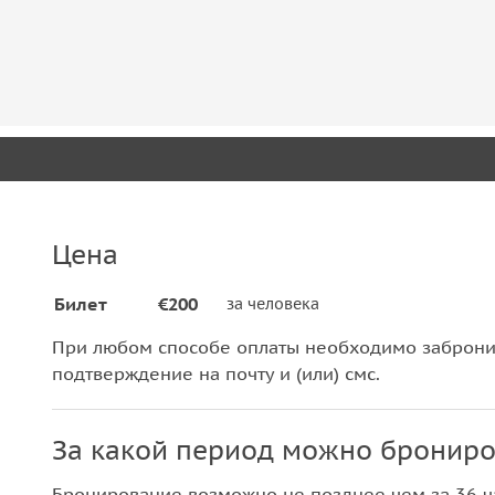
Цена
Билет
€200
за человека
При любом способе оплаты необходимо забронир
подтверждение на почту и (или) смс.
За какой период можно брониро
Бронирование возможно не позднее чем за 36 ча