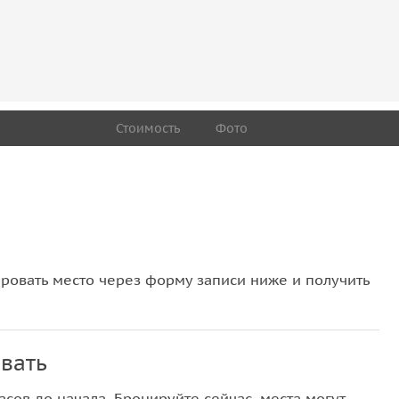
Стоимость
Фото
овать место через форму записи ниже и получить
вать
сов до начала. Бронируйте сейчас, места могут