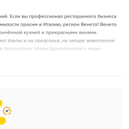
ий. Если вы профессионал ресторанного бизнеса
 милости просим в Италию, регион Венето! Венето
тончённой кухней и прекрасными винами.
ют Альпы и их предгорья, на западе живописное
ке прекрасные пляжи Адриатического моря.
ество уникального вина. Вас ждёт увлекательное
 и просто с местными жителями. Побываем
ра, где делают пьяный сыр и моцареллу. С лучшими
 аль Аматричана и другие блюда итальянской кухни.
афа Бевильакуа Панигай. Добро пожаловать