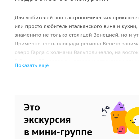
Для любителей эно-гастрономических приключен
или просто любитель итальянского вина и кухни,
знаменито не только столицей Венецией, но и у
Примерно треть площади региона Венето занима
озеро Гарда с холмами Вальполичелло, на восто
В Венето 80 сортов винограда и огромное колич
Показать ещё
знакомство с производителями и шеф-поварами,
на винодельнях и в их погребах. На фабрике сы
поварами вы научитесь готовить ризотто и пасту
Жить будите в вилле Мария 700 века в семье гр
Это
в Венето!
экскурсия
в мини-группе