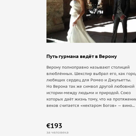
Путь гурмана ведёт в Верону
Верону полноправно называют столицей
влюблённых. Шекспир выбрал его, как горо
любящих сердец для Ромео и Джульетты.
Но Верона так же символ другой любовной
истории-между людьми и природой. Союз
которых даёт жизнь тому, что на протяжени
веков считается «нектаром Богов» — вино...
€193
за человека