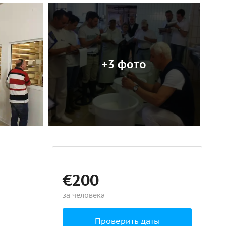
+3 фото
€200
за человека
Проверить даты