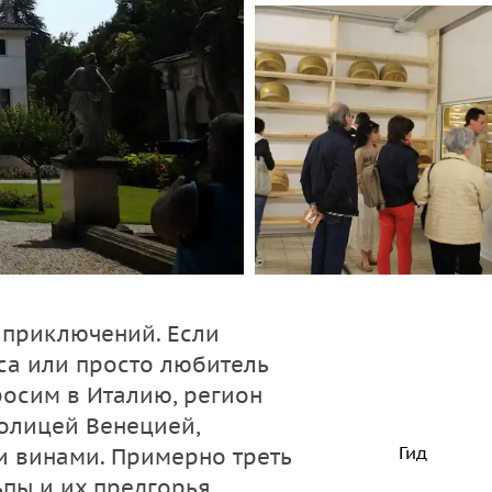
 приключений. Если
са или просто любитель
росим в Италию, регион
толицей Венецией,
Гид
и винами. Примерно треть
пы и их предгорья,