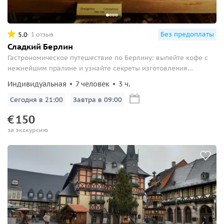
Без предоплаты
5.0
1 отзыв
Сладкий Берлин
Гастрономическое путешествие по Берлину: выпейте кофе с
нежнейшим пралине и узнайте секреты изготовления
любимых сладостей
Индивидуальная
7 человек
3 ч.
Сегодня в 21:00
Завтра в 09:00
€
150
за экскурсию