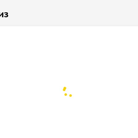
а всего за один час.
из