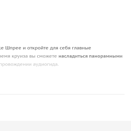
ке Шпрее и откройте для себя главные
ремя круиза вы сможете
насладиться панорамными
опровождении аудиогида.
твенного квартала и Дома мировых культур
. После
ьвю, жилой комплекс «Beamtenschlange» и
о Центрального вокзала, Берлинского собора,
его жилого района города. Это отличный способ