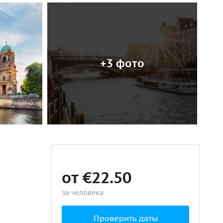
+3 фото
от €22.50
за человека
Проверить даты