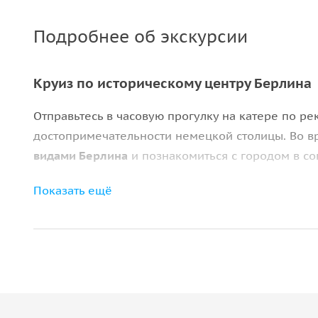
Подробнее об экскурсии
Круиз по историческому центру Берлина
Отправьтесь в часовую прогулку на катере по ре
достопримечательности немецкой столицы. Во в
видами Берлина
и познакомиться с городом в с
Знаковые места столицы
Показать ещё
Маршрут проходит мимо
Рейхстага, Правительс
поворота у моста Лютера вы увидите дворец Бел
знаменитую Колонну Победы.
Во время путешествия вы также проплывёте мим
Музейного острова и Николаифиртель — старейш