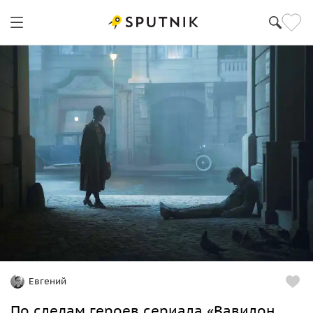
Евгений
По следам героев сериала «‎Вавилон