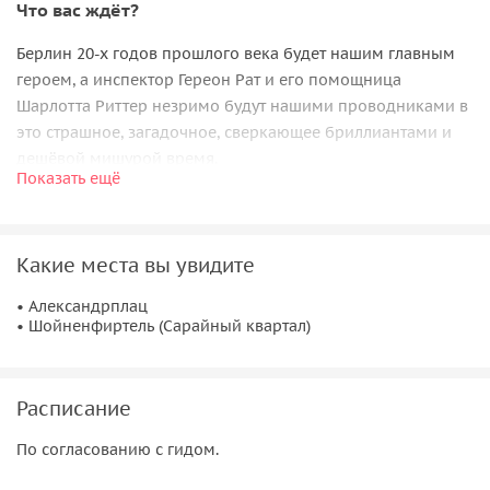
Что вас ждёт?
Берлин 20-х годов прошлого века будет нашим главным
героем, а инспектор Гереон Рат и его помощница
Шарлотта Риттер незримо будут нашими проводниками в
это страшное, загадочное, сверкающее бриллиантами и
дешёвой мишурой время.
Показать ещё
Время, где
всё перемешалось в едином Вавилоне
—
бандиты, коммунисты, патриоты, полицейские, богема,
певички кабаре, подсевшие на наркотики ветераны
Какие места вы увидите
войны, финансовые воротилы, русские иммигранты,
нищие и миллионеры.
• Александрплац
• Шойненфиртель (Сарайный квартал)
Где будем гулять?
•
Александрплац
, нелюбимая берлинцами и обожаемая
Расписание
туристами — это самая известная площадь нашего города.
Неприглядная, грязная, криминальная. Как раз для съёмок
По согласованию с гидом.
«неонуара». Но при этом безумно интересная и