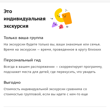
фотогеничная.
Это
•
Шойненфиртель
(Сарайный квартал). Сегодня — модный,
хипстерский. А тогда — бандитский рай, еврейское гетто
индивидуальная
без ворот и заборов, место полицейского террора времён
экскурсия
событий «Кровавого мая». Район прекрасной архитектуры
прошлого, от вильгельминовского историзма до
Только ваша группа
сверкающего модерна «золотых 20-х».
На экскурсии будете только вы, ваши знакомые или семья.
Время на экскурсии — время, проведенное в кругу близких
Попутно я коротко расскажу вам о некоторых интересных
объектах, попадающихся нам на маршруте: например,
Персональный гид
гигантский бункер под Александерплац (мы его не видим,
Всегда в вашем распоряжении — скорректирует программу,
но он есть),
фонтан «Дружба Народов»
— не только арт-
подскажет места для детей, где перекусить, что увидеть
объект времен ГДР, но также центр проституции и
наркоторговли 2000-х, массовая драка на Алексе в 2019
Выгодно
году. Поговорим о криминальном наследии бандитских
Стоимость индивидуальной экскурсии сравнима со
кланов прошлого — современных курдских бандитских
стоимостью групповой, если вы идете с кем-то еще
кланах Реммо, Абу-Шакер и прочих, грабящих банки и
сокровищницы музеев, а также продюсирующих модных
рэперов.