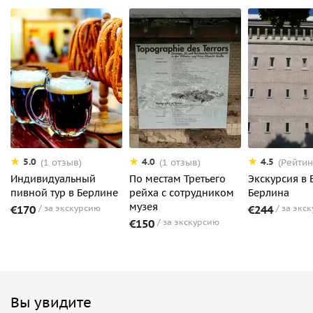
5.0
4.0
4.5
(1 отзыв)
(1 отзыв)
(Рейтин
Индивидуальный
По местам Третьего
Экскурсия в 
пивной тур в Берлине
рейха с сотрудником
Берлина
музея
€170
за экскурсию
€244
за экс
€150
за экскурсию
Вы увидите