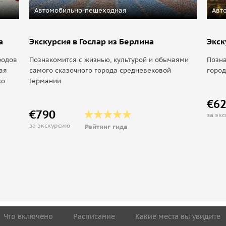
Автомобильно-пешеходная
Авт
а
Экскурсия в Гослар из Берлина
Экск
родов
Познакомится с жизнью, культурой и обычаями
Позна
ая
самого сказочного города средневековой
город
во
Германии
€6
€790
за эк
за экскурсию
Рейтинг гида
Что включено
Расписание
Какие места вы увидите