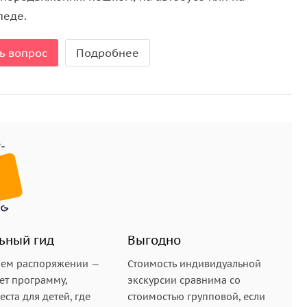
педе.
ь вопрос
Подробнее
ие музеев и обед;
ьный гид
Выгодно
шем распоряжении —
Стоимость индивидуальной
ет программу,
экскурсии сравнима со
ста для детей, где
стоимостью групповой, если