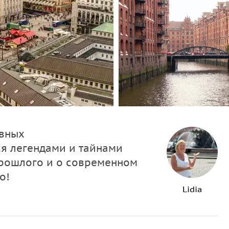
авных
ся легендами и тайнами
 прошлого и о современном
о!
Lidia