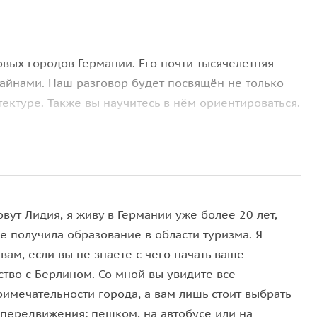
овых городов Германии. Его почти тысячелетняя
айнами. Наш разговор будет посвящён не только
ектуре. Также вы научитесь в нём ориентироваться.
о главной достопримечательности города — новой
расоте ратуша хранит «Золотую книгу Гамбурга».
орода, пережившая великий пожар и
вут Лидия, я живу в Германии уже более 20 лет,
е получила образование в области туризма. Я
ужила прогулочной для богатых и незамужних
вам, если вы не знаете с чего начать ваше
ство с Берлином. Со мной вы увидите все
комплекс Шпайхерштадт.
римечательности города, а вам лишь стоит выбрать
гском порту — удивительному по своей атмосфере
 передвижения: пешком, на автобусе или на