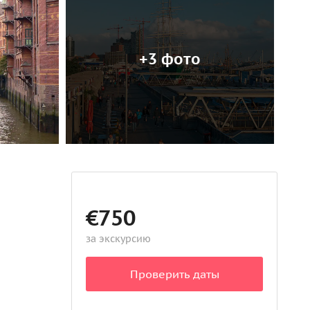
+3 фото
€750
за экскурсию
Проверить даты