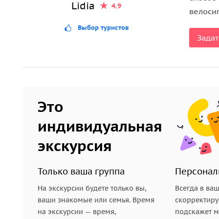
Lidia
4.9
месте.
велоси
Выбор туристов
Примерная программа поездки:
Задат
в 08:00 мы заберём вас из отеля;
дорога займёт 2,5–3 часа;
11:00–13:00 — экскурсия по городу;
13:00–17:00 — свободное время на посещен
Это
17:00 — отправление назад в Берлин.
индивидуальная
экскурсия
Только ваша группа
Персонал
На экскурсии будете только вы,
Всегда в ва
ваши знакомые или семья. Время
скорректиру
на экскурсии — время,
подскажет ме