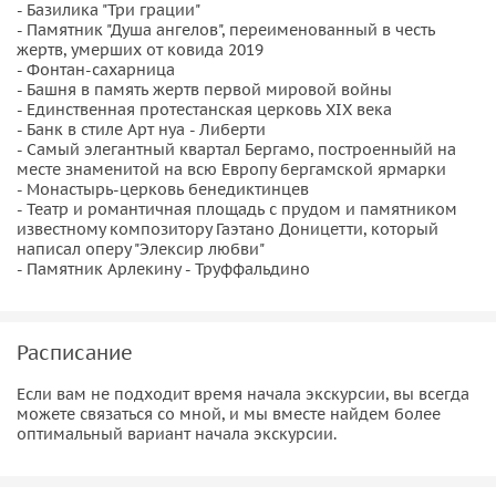
- Базилика "Три грации"
— Мы обязательно посетим самый
старинный кафетерий
- Памятник "Душа ангелов", переименованный в честь
Бергамо
, который был открыт еще до того, как была
жертв, умерших от ковида 2019
- Фонтан-сахарница
открыта Америка.
- Башня в память жертв первой мировой войны
— Также я открою вам секрет, где был создан такой
- Единственная протестанская церковь XIX века
любимый всеми сорт мороженого как Страчателла.
- Банк в стиле Арт нуа - Либерти
- Самый элегантный квартал Бергамо, построенныйй на
— Затем мы прогуляемся вдоль средневековых
месте знаменитой на всю Европу бергамской ярмарки
венецианских крепостных стен, полюбуемся на самые
- Монастырь-церковь бенедиктинцев
красивые въездные ворота в Верхний город, а именно
- Театр и романтичная площадь с прудом и памятником
известному композитору Гаэтано Доницетти, который
ворота святого Якоба
и спустимся в
Нижний город
.
написал оперу "Элексир любви"
— Я покажу вам самые старинные кварталы, античные
- Памятник Арлекину - Труффальдино
площади и церкви. Знаменитый
театр Гаэтано Доницетти
,
который был уроженцем Бергамо, и написал самую
романтичную оперу "Элексир любви". В его честь также
Расписание
открыт памятник с маленьким озером. Мы полюбуемся
им, зайдя в самый элегантный квартал Нижнего города и
Если вам не подходит время начала экскурсии, вы всегда
можете связаться со мной, и мы вместе найдем более
завершим наше путешествие у
памятника знаменитому
оптимальный вариант начала экскурсии.
Арлекину
, которого мы знаем с вами под именем
Труффальдино.