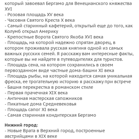
который завоевал Бергамо для Венецианского княжества
города и увидим первую христианскую церковь.
XVI
— Найдем самое античное здание Верхнего города,
- Розовая площадь XV века
спрятанное от неискушенных глаз, на людной
Старой
- Часовня Святого Креста X века
- Самый старинный кафетерий, открытый еще до того, как
площади
.
Колумб открыл Америку
— Полюбуемся на уникальную коллекцию "деревянных"
- Крепостные Ворота Святого Якоба XVI века
картин венецианского художника-мятежника,
- Площадь, на которой надежно спрятан дворец, в
котором проживала русская княгиня одной из самых
подаренных им городу в благодарность за радушие.
важных русских семей. Я расскажу вам интересные факты,
— Я расскажу вам трогательную историю постройки
которые вы не найдете в путеводителях для туристов.
главной Базилики
города, а также историю святого
- Площадь сена, на котором сохранились в своем
первозданном виде частные дома-башни XI века
защитника, которого очень почитают местные жители.
- Площадь рыбы, на которой находится самая уникальная
— Вы узнаете какое важное историческое сокровище
фреска, ее трогательную историю я расскажу при встрече
было найдено при реставрации главного
Кафедрального
- Башня перекрестка в романском стиле
- Первая прачечная XIX века
собора
.
- Античная мастерская сапожников
— На одной из неприметных улочек отыщем церковь,
- Пикатные дома Средневековья
которую в народе прозвали
Церковью отчаянных
. Я
- Площадь сапог XI века
- Самая старинная кондитерская Бергамо
поведаю вам историю этой церкви и ее прихожан.
— Также я покажу вам
арену
, где проходили
Нижний город:
гладиаторские бои и
часовню Святого креста
,
- Новые Врата в Верхний город, построенные
австрийцами в XIX веке
датированную IX веком.