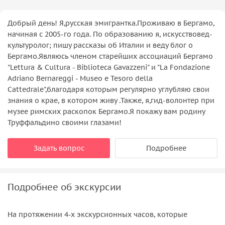
Добрый день! Я,русская эмигрантка.Проживаю в Бергамо,
начиная с 2005-го года. По образованию я, искусствовед-
культуролог; пишу рассказы об Италии и веду блог о
Бергамо.Являюсь членом старейших ассоциаций Бергамо
"Lettura & Cultura - Biblioteca Gavazzeni" и "La Fondazione
Adriano Bernareggi - Museo e Tesoro della
Cattedrale",благодаря которым регулярно углубляю свои
знания о крае, в котором живу .Также, я,гид-волонтер при
музее римских раскопок Бергамо.Я покажу вам родину
Труффальдино своими глазами!
Задать вопрос
Подробнее
Подробнее об экскурсии
На протяжении 4-х экскурсионных часов, которые