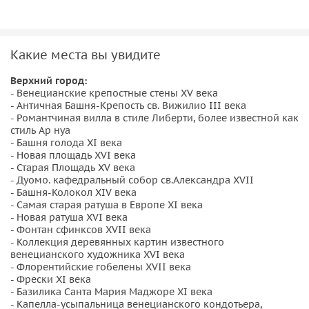
средневековый город, так и всю живописную часть
низины.
Бергамо это жемчужина Средневековья.
Какие места вы увидите
Здесь по сей день находятся в первозданном виде
Верхний город:
- Венецианские крепостные стены XV века
старинные замки, виллы, крепости, площади и церкви в
- Античная Башня-Крепость св. Вижилио III века
самых разных стилях архитектуры, начиная от романского
- Романтчиная вилла в стиле Либерти, более известной как
и заканчивая эпохой Возрождения, Барокко и Либерти.
стиль Ар нуа
- Башня голода XI века
Старый город полностью обнесен крепостными стенами,
- Новая площадь XVI века
построенными Венецианским княжеством в XV веке, под
- Старая Площадь XV века
господством которого Бергамо находился на протяжении
- Дуомо. кафедральный собор св.Александра XVII
- Башня-Колокол XIV века
более трех веков.
- Самая старая ратуша в Европе XI века
- Новая ратуша XVI века
Что вас ждет на экскурсии по Бергамо:
- Фонтан сфинксов XVII века
- Коллекция деревянных картин известного
— Мы вместе отыщем самую старую улицу, полюбуемся
венецианского художника XVI века
- Флорентийские гобелены XVII века
античными фресками, которыми разрисованы здания
- Фрески XI века
Верхнего города
.
- Базилика Санта Мария Маджоре XI века
— Познакомимся с останками настоящего римского
- Капелла-усыпальница венецианского кондотьера,