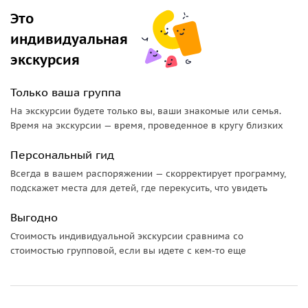
С радостью посоветую какие местные блюда и вина
Это
отведать и какие лучшие продукты купить, а также
индивидуальная
расскажу о бергамских сырах, которые являются
экскурсия
гордостью нашего края, так как в Италии всего 50 сортов
сыров, удостоенных самого главного сертификата
Только ваша группа
качества, и ДЕВЯТЬ из них производятся именно на
холмах Бергамо!
На экскурсии будете только вы, ваши знакомые или семья.
Время на экскурсии — время, проведенное в кругу близких
По окончанию экскурсии я подарю каждому из вас
сюрприз, который будет напоминать вам о путешествии в
Персональный гид
Бергамо. Добро пожаловать к нам!
Всегда в вашем распоряжении — скорректирует программу,
подскажет места для детей, где перекусить, что увидеть
Важно! Просим до дополнительного
подтверждения гида предоплату сразу не вносить.
Выгодно
Стоимость индивидуальной экскурсии сравнима со
стоимостью групповой, если вы идете с кем-то еще