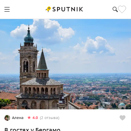
4.0
Алена
(2 отзыва)
В гостях у Бергамо