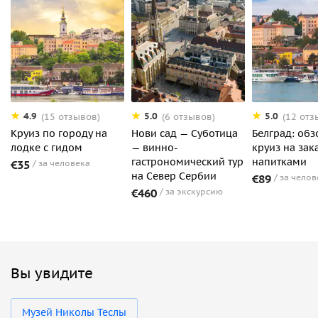
4.9
5.0
5.0
(15 отзывов)
(6 отзывов)
(12 отз
Круиз по городу на
Нови сад — Суботица
Белград: об
лодке с гидом
— винно-
круиз на зака
гастрономический тур
напитками
€35
за человека
на Север Сербии
€89
за челов
€460
за экскурсию
Вы увидите
Музей Николы Теслы