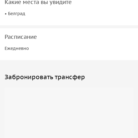
Какие места вы увидите
мультимедийной системой, или просто организуйте свои
• Белград
планы поездок. Для вашего удобства на борту также
имеется туалет.
Расписание
Ежедневно
Забронировать трансфер