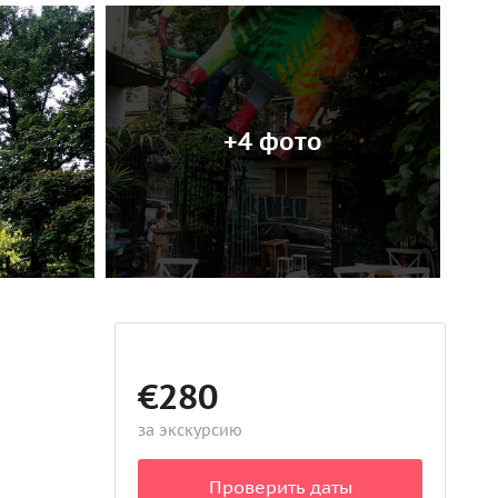
+4 фото
€280
за экскурсию
Проверить даты