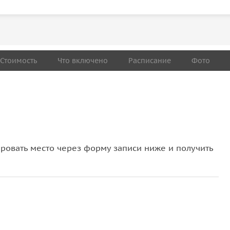
Стоимость
Что включено
Расписание
Фото
овать место через форму записи ниже и получить