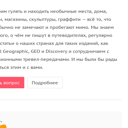
культурную сцену Белграда, про сквоттеров и
им гулять и находить необычные места, дома,
 стенах? И почему в Белграде это порой делают
, магазины, скульптуры, граффити — всё то, что
ра вдохнула жизнь в умирающие пространства? Как
бычно не замечают и пробегают мимо. Мы знаем
 Югославии? Спойлер: вовсе не те, от кого вы могли
ого, о чём не пишут в путеводителях, регулярно
ову, что футбольные фанаты, выбиваясь из сил, несут
татьи о наших странах для таких изданий, как
скую креативность называют «сумасшедшей»?
l Geographic, GEO и Discovery и сотрудничаем с
зионными тревел-передачами. И мы были бы рады
всех концов земного шара, навестим уличную
ься этим и с вами.
 скрытые пространства. Побываем в дизайнерском
обычных барах и клубах, одном из независимых
ь вопрос
Подробнее
 И обязательно попробуем очень достойное
дости ручной работы. Приезжайте!
 погоде и удобную обувь.
сьба вносить предоплату после письма гида о