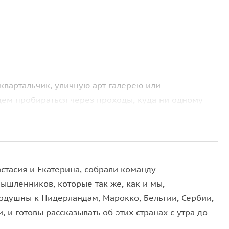
вартальчик, уличную арт-галерею или
дем пробираться через проходы, куда ни одному
даже и нос сунуть, разыщем необычные бары и
 заглянем в центры альтернативной культуры и
— в двух шагах от парадных кварталов. Ну и много
стасия и Екатерина, собрали команду
ине дня, мы сможем дополнительно к экскурсии
ышленников, которые так же, как и мы,
й.
одушны к Нидерландам, Марокко, Бельгии, Сербии,
, и готовы рассказывать об этих странах с утра до
очередное открытие