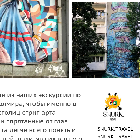
ая из наших экскурсий по
олмира, чтобы именно в
столиц стрит-арта —
 и спрятанные от глаз
SNURK.TRAVEL
а легче всего понять и
SNURK.TRAVEL
 ней люди, что их волнует.