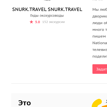
На экскурсии мы поговорим про альтернативную 
SNURK.TRAVEL SNURK.TRAVEL
Мы люб
андеграундное искусство. Кто и зачем рисует на
Гиды-экскурсоводы
дворики
весьма солидные люди? Как независимая культу
5.0
152 экскурсии
люди о
джаз завоевал Белград? Кто и почему скучает по
много т
бы этого ожидать:). А могло ли вам прийти в гол
пишем с
культуру и образование в массы? А почему серб
Nationa
телеви
Мы с вами увидим яркие муралы художников со 
поделит
галерею, заглянем в заброшенные, подземные и
квартале, галереях современного искусства, не
Задат
культурных центров и винтажных магазинчиках.
крафтовое пиво из белградских пивоварен и сла
Важная информация:
• Пожалуйста, надевайте комфортную одежду по
Это
• Экскурсия проводится по запросу, поэтому про