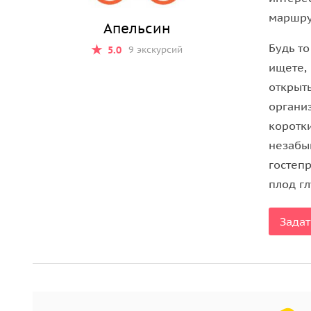
Гид расскажет о членах королевской династии, 
маршру
Апельсин
резиденции. Знакомя вас с королевским бытом,
Особой достопримечательностью этого винного 
Будь то
5.0
9 экскурсий
личные подарки королю Петару, и бочки 1922 го
ищете,
Здесь также вы увидите большое количество сох
открыт
год. Конечно же мы не оставим вас без возможно
организ
королевского погреба (не самые старые из них).
коротк
незабы
В нашем путешествии в историю завершающей т
гостеп
памятник Неизвестному герою на горе Авала.
Вы 
плод гл
известном скульпторе Иване Местровиче. Затем
холма Авала (высотой 440 метров) и посетите ба
Задат
телебашня, и с высоты 123 метра полюбуетесь 