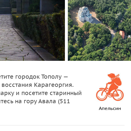
тите городок Тополу —
восстания Карагеоргия.
арку и посетите старинный
есь на гору Авала (511
Апельсин