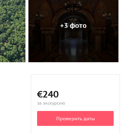
+3 фото
€240
за экскурсию
Проверить даты