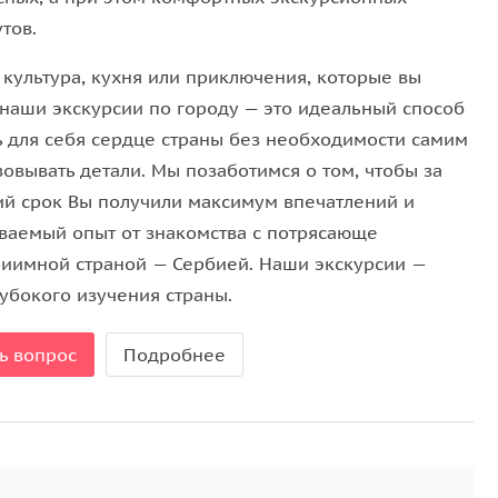
которые выбрали именно это место для своей
тов.
 мы не можем упустить и Королевскую винодельню.
погреба являются старейшие бочки 1906 года,
 культура, кухня или приключения, которые вы
да, подарки королю Александру и королеве Марии.
 наши экскурсии по городу — это идеальный способ
ранившихся архивных вин, урожаев с 1931 по 1957
ь для себя сердце страны без необходимости самим
сти продегустировать и оценить вина из
овывать детали. Мы позаботимся о том, чтобы за
ий срок Вы получили максимум впечатлений и
ваемый опыт от знакомства с потрясающе
очкой станет
мемориал Первой мировой войны —
риимной страной — Сербией. Наши экскурсии —
узнаете об истории памятника и о его создателе
убокого изучения страны.
 подниметесь на вторую по величине вершину
шню Авала, построенную в 1960-х годах как
ь вопрос
Подробнее
панорамным видом на Белград.