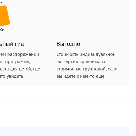
ьный гид
Выгодно
шем распоряжении —
Стоимость индивидуальной
ет программу,
экскурсии сравнима со
ста для детей, где
стоимостью групповой, если
что увидеть
вы идете с кем-то еще