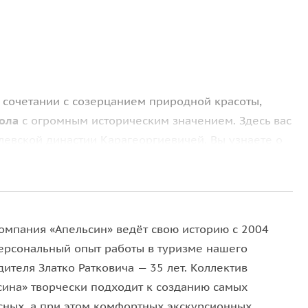
 сочетании с созерцанием природной красоты,
ола
с огромным историческим значением. Здесь вас
левской династии Карагеоргиевичей. Вы узнаете о
ины времен Первого сербского восстания против
и рощами» (разновидность дуба), находится одна
всей Сербии — церковь-мавзолей королевского
омпания «Апельсин» ведёт свою историю с 2004
робниц, где захоронены 6 поколений знаменитого
Персональный опыт работы в туризме нашего
чных панно, в создании которых принимал участие
ителя Златко Ратковича — 35 лет. Коллектив
.
сина» творчески подходит к созданию самых
сных, а при этом комфортных экскурсионных