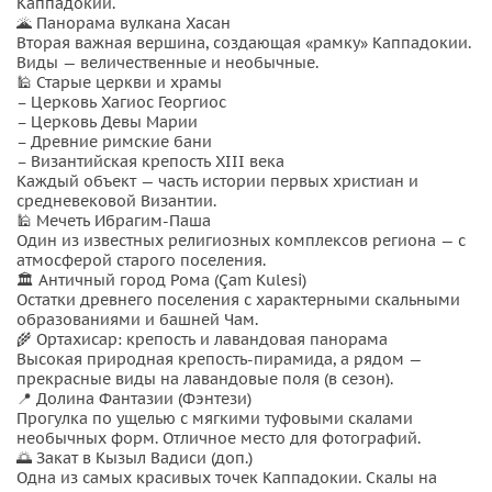
Каппадокии.
🌋 Панорама вулкана Хасан
Вторая важная вершина, создающая «рамку» Каппадокии.
Виды — величественные и необычные.
🕌 Старые церкви и храмы
– Церковь Хагиос Георгиос
– Церковь Девы Марии
– Древние римские бани
– Византийская крепость XIII века
Каждый объект — часть истории первых христиан и
средневековой Византии.
🕌 Мечеть Ибрагим-Паша
Один из известных религиозных комплексов региона — с
атмосферой старого поселения.
🏛 Античный город Рома (Çam Kulesi)
Остатки древнего поселения с характерными скальными
образованиями и башней Чам.
🌾 Ортахисар: крепость и лавандовая панорама
Высокая природная крепость-пирамида, а рядом —
прекрасные виды на лавандовые поля (в сезон).
📍 Долина Фантазии (Фэнтези)
Прогулка по ущелью с мягкими туфовыми скалами
необычных форм. Отличное место для фотографий.
🌅 Закат в Кызыл Вадиси (доп.)
Одна из самых красивых точек Каппадокии. Скалы на