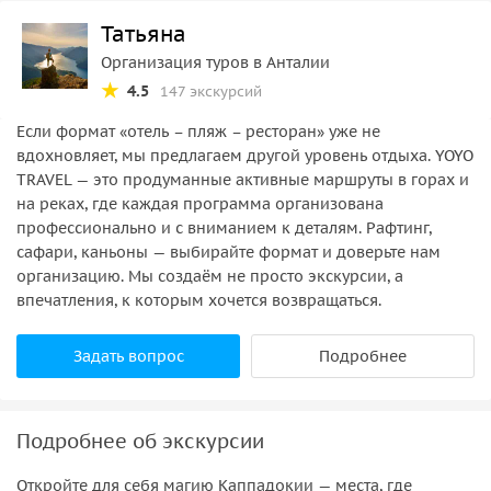
Татьяна
Разница одноместного проживания 15 $
Организация туров в Анталии
Закат в красной долине
4.5
147 экскурсий
Дополнительные услуги оплачиваемые на месте, они
Если формат «отель – пляж – ресторан» уже не
подробно указаны в программе
вдохновляет, мы предлагаем другой уровень отдыха. YOYO
TRAVEL — это продуманные активные маршруты в горах и
Завтрак в первый день, здесь мы советуем заказать
на реках, где каждая программа организована
ланч бокс вместо завтрака а в отеле накануне тура
профессионально и с вниманием к деталям. Рафтинг,
Ужин во второй день
сафари, каньоны — выбирайте формат и доверьте нам
организацию. Мы создаём не просто экскурсии, а
впечатления, к которым хочется возвращаться.
Задать вопрос
Подробнее
Подробнее об экскурсии
Откройте для себя магию Каппадокии — места, где