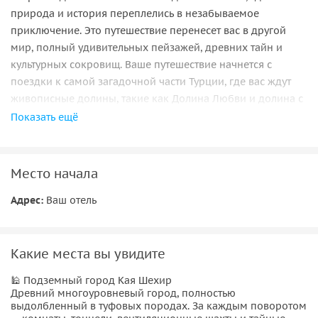
природа и история переплелись в незабываемое
приключение. Это путешествие перенесет вас в другой
мир, полный удивительных пейзажей, древних тайн и
культурных сокровищ. Ваше путешествие начнется с
поездки к самой загадочной части Турции, где вас ждут
живописные долины, такие как Долина Любви и долина с
«трубными феями». Вы посетите величественную крепость
Показать ещё
Учхисар, возвышающуюся над пейзажем, и один из
древних подземных городов, где веками укрывались
целые цивилизации. Особое очарование добавит
Место начала
посещение легендарного караван-сарая на пути из
Адрес:
Ваш отель
Аксарая в Конью, который сохранил дух Великого
Шелкового пути. Вечер завершится вкусным ужином и
комфортным отдыхом в отеле, окруженном волшебными
видами. На рассвете вы сможете подняться в небо на
Какие места вы увидите
воздушном шаре, чтобы увидеть Каппадокию с высоты,
🕌 Подземный город Кая Шехир
или отправиться на панорамную площадку для
Древний многоуровневый город, полностью
наблюдения за взлетами шаров. Обратите внимание, что
выдолбленный в туфовых породах. За каждым поворотом