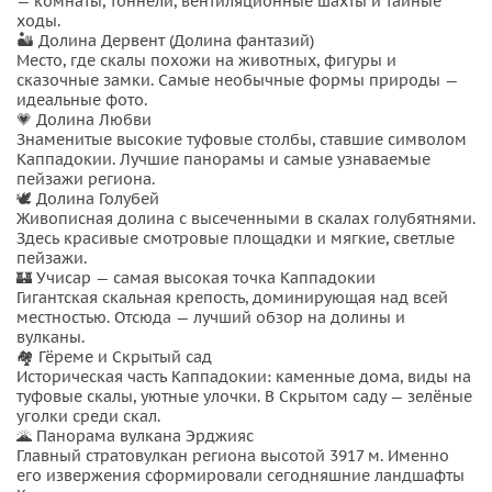
— комнаты, тоннели, вентиляционные шахты и тайные
эти активности оплачиваются отдельно. Эта экскурсия —
ходы.
это не просто поездка, а возможность почувствовать
🏜 Долина Дервент (Долина фантазий)
волшебство Каппадокии, увидеть ее природные чудеса,
Место, где скалы похожи на животных, фигуры и
сказочные замки. Самые необычные формы природы —
погрузиться в древнюю историю и создать воспоминания,
идеальные фото.
которые останутся с вами на всю жизнь.
💗 Долина Любви
Знаменитые высокие туфовые столбы, ставшие символом
Каппадокии. Лучшие панорамы и самые узнаваемые
пейзажи региона.
🕊 Долина Голубей
Живописная долина с высеченными в скалах голубятнями.
Здесь красивые смотровые площадки и мягкие, светлые
пейзажи.
🏰 Учисар — самая высокая точка Каппадокии
Гигантская скальная крепость, доминирующая над всей
местностью. Отсюда — лучший обзор на долины и
вулканы.
🏘 Гёреме и Скрытый сад
Историческая часть Каппадокии: каменные дома, виды на
туфовые скалы, уютные улочки. В Скрытом саду — зелёные
уголки среди скал.
🌋 Панорама вулкана Эрджияс
Главный стратовулкан региона высотой 3917 м. Именно
его извержения сформировали сегодняшние ландшафты