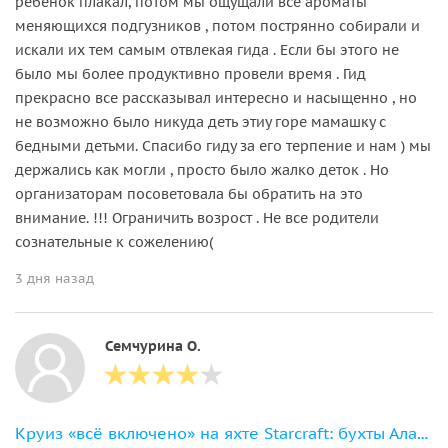
ребенок плакал, потом мы ощущали все ароматы
меняющихся подгузников , потом пострянно собирали и
искали их тем самым отвлекая гида . Если бы этого не
было мы более продуктивно провели время . Гид
прекрасно все рассказывал интересно и насыщенно , но
не возможно было никуда деть этиу горе мамашку с
бедными детьми. Спасибо гиду за его терпение и нам ) мы
держались как могли , просто было жалко деток . Но
организаторам посоветовала бы обратить на это
внимание. !!! Ограничить возрост . Не все родители
сознательные к сожелению(
3 дня назад
Семчурина О.
Круиз «всё включено» на яхте Starcraft: бухты Аланьи, обед и напитки