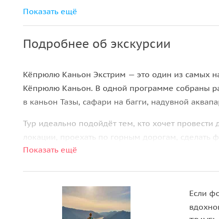
Поездка на кабрио-бусах в каньон Тазы
Показать ещё
Багги Сафари
Подробнее об экскурсии
Надувной Аквапарк
Посещение альтернативной панорамной
Кёпрюлю Каньон Экстрим — это один из самых н
площадки каньона Тазы
Кёпрюлю Каньон. В одной программе собраны ра
Рыбалка
в каньон Тазы, сафари на багги, надувной аквап
Мини Зиплайн 8м х 100 м
Тур идеально подойдёт тем, кто хочет провести
Услуги инструкторов и сопровождение
локации, проехать по горным дорогам, сделать 
Показать ещё
несколько развлечений без дополнительных опла
Все основные элементы программы уже включены
приключений, природы и ярких впечатлений в о
Если ф
вдохно