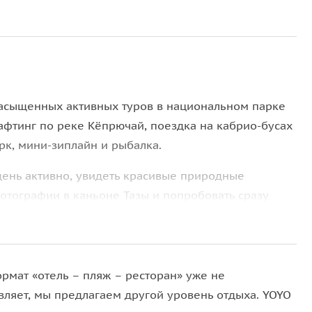
каньоне Тазы (500 Лир)
Мега Zip Line из каньона Тазы: высота 410 м
длина 2 км. Можно заказать заранее или на
месте. 80 $
асыщенных активных туров в национальном парке
фтинг по реке Кёпрючай, поездка на кабрио-бусах
арк, мини-зиплайн и рыбалка.
 день активно, увидеть красивые природные
фотографии в каньоне Тазы и попробовать сразу
т за основные активности.
 в стоимость, поэтому вас ждёт полный день
дном из самых живописных мест региона.
ормат «отель – пляж – ресторан» уже не
вляет, мы предлагаем другой уровень отдыха. YOYO