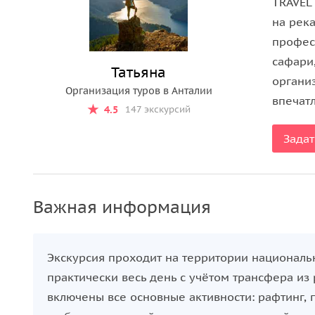
TRAVEL
на рек
профес
сафари
Татьяна
органи
Организация туров в Анталии
впечатл
4.5
147 экскурсий
Задат
Важная информация
Экскурсия проходит на территории националь
практически весь день с учётом трансфера из 
включены все основные активности: рафтинг, 