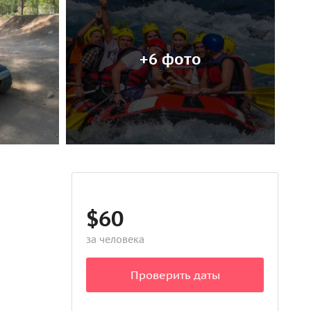
+6 фото
$60
за человека
Проверить даты