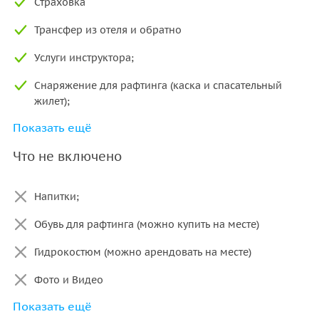
Страховка
Трансфер из отеля и обратно
Услуги инструктора;
Снаряжение для рафтинга (каска и спасательный
жилет);
Показать ещё
Общие надувные лодки или каяки , весла;
Что не включено
Обед на базе (куриный шашлык, булгур , макароны,
салаты)
Напитки;
Сафари на джипах Ланд Ровер ( шофер наш ) в
Каньон Тазы
Обувь для рафтинга (можно купить на месте)
Панорамная точка Тазы (альтернативная, без
Гидрокостюм (можно арендовать на месте)
дополнительной оплаты)
Фото и Видео
Показать ещё
Zipline во время рафтинга ( можно купить на месте