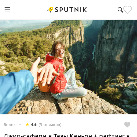
Белек
4.6
(5 отзывов)
Джип-сафари в Тазы Каньон + рафтинг в