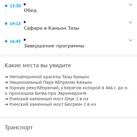
Во второй половине дня — подъём по горному серпантину
13:30
Обед
к каньону Тазы. Часть дороги проходит по неровному
участку без асфальта, поэтому для поездки используются
14:15
подготовленные автомобили. Со смотровой площадки,
Сафари в Каньон Тазы
расположенной на высоте около 400 метров, открывается
панорама долины — к нижней части каньона доступа нет,
16:45
Завершение программы
поэтому природный ландшафт там остаётся практически
нетронутым.
Какие места вы увидите
Это тур, в котором сочетаются рафтинг, джип-сафари и
посещение двух каньонов за один день — активный
➜ Неповторимой красоты Тазы Каньон
формат с яркими видами и впечатлениями.
➜ Национальный Парк Кёпрюлю Каньон
➜ Горную реку Кёпрючай, у берегов которой в 466 г. до н.
э. произошла Битва при Эвримедонте
➜ Римский каменный мост Олук 2 в нэ
➜ Римский каменный мост Бюгрюм 2 в нэ
Транспорт