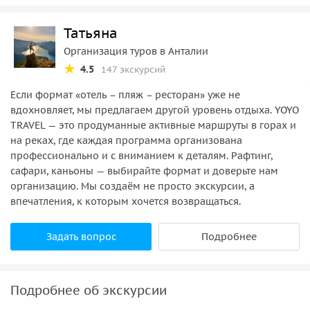
или заказать во время бронирования )
Татьяна
Mega ZipLine из каньона Тазы ( можно заказать во
время бронирования)
Организация туров в Анталии
4.5
147 экскурсий
Официальная смотровая площадка каньона Тазы
(платный вход)
Если формат «отель – пляж – ресторан» уже не
вдохновляет, мы предлагаем другой уровень отдыха. YOYO
TRAVEL — это продуманные активные маршруты в горах и
на реках, где каждая программа организована
профессионально и с вниманием к деталям. Рафтинг,
сафари, каньоны — выбирайте формат и доверьте нам
организацию. Мы создаём не просто экскурсии, а
впечатления, к которым хочется возвращаться.
Задать вопрос
Подробнее
Подробнее об экскурсии