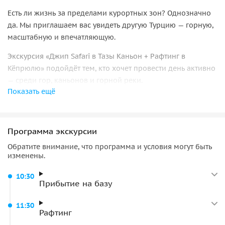
Есть ли жизнь за пределами курортных зон? Однозначно
да. Мы приглашаем вас увидеть другую Турцию — горную,
масштабную и впечатляющую.
Экскурсия «Джип Safari в Тазы Каньон + Рафтинг в
Кёпрюлю» подойдёт тем, кто хочет провести день активно
— среди гор, каньонов и горной реки.
Показать ещё
Два каньона — два характера
Программа включает посещение каньона Кёпрюлю и
Программа экскурсии
каньона Тазы — двух природных локаций национального
парка. Сюда приезжают за красивыми пейзажами,
Обратите внимание, что программа и условия могут быть
изменены.
активным отдыхом и ощущением масштаба природы.
Первая часть дня — рафтинг по реке Кёпрючай. Маршрут
10:30
Прибытие на базу
проходит через ущелья и пороги лёгкой сложности,
поэтому подходит как для новичков, так и для тех, кто уже
11:30
Рафтинг
пробовал сплав.