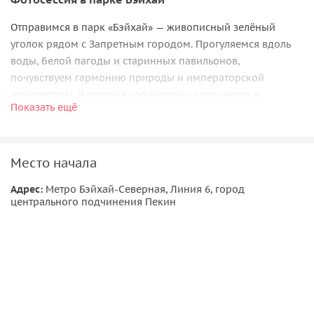
Отправимся в парк «Бэйхай» — живописный зелёный
уголок рядом с Запретным городом. Прогуляемся вдоль
воды, белой пагоды и старинных павильонов,
почувствуем гармонию природы и императорской
архитектуры. Я расскажу об истории этого места и
Показать ещё
подберу лучшие ракурсы — у нас получатся отличные
снимки с пекинским настроением.
Место начала
Адрес:
Метро Бэйхай-Северная, Линия 6, город
центрального подчинения Пекин