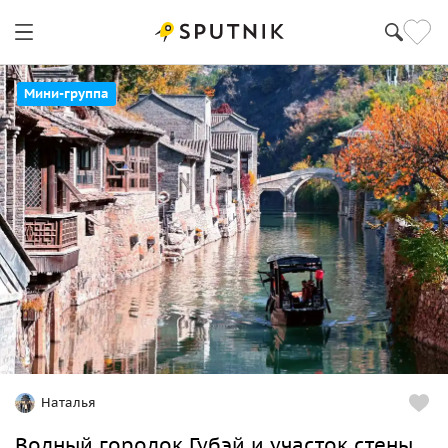
Мини-группа
Наталья
Водный городок Губэй и участок стены