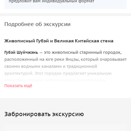
предложит вам индивидуальный формат
Подробнее об экскурсии
Живописный Губэй и Великая Китайская стена
Губэй Шуйчжэнь
— это живописный старинный городок,
расположенный на юге реки Янцзы, который очаровывает
своими водными каналами и традиционной
архитектурой. Этот городок предлагает уникальную
атмосферу, полную исторического очарования и
Показать ещё
культурного наследия.
После посещения Губэй вы сможете легко подняться на
участок стены Симатай
, которая является частью Великой
китайской стены. Этот участок стены известен своей
Забронировать экскурсию
живописной природой. Подъем на стену предлагает
захватывающие виды на окружающие горы и долины, а