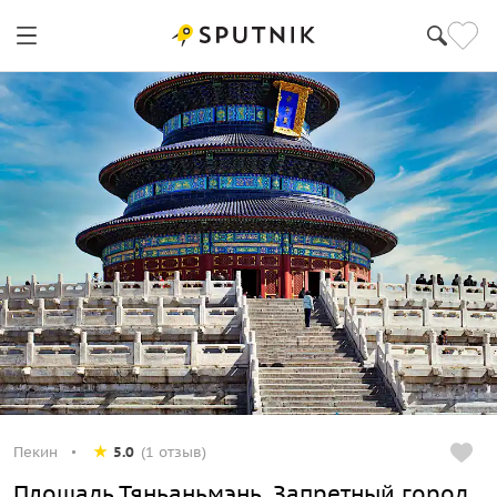
Пекин
5.0
(1 отзыв)
Площадь Тяньаньмэнь, Запретный город