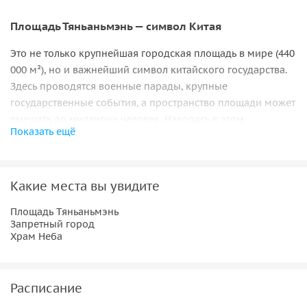
Площадь Тяньаньмэнь — символ Китая
Это не только крупнейшая городская площадь в мире (440
000 м²), но и важнейший символ китайского государства.
Здесь проводятся военные парады, крупные
государственные события, а пространство площади может
вмещать до миллиона человек. Находясь в этом
Показать ещё
историческом центре, вы почувствуете масштаб и величие
Китая.
Запретный город — величие императорской власти
Какие места вы увидите
Запретный город (Гугун) — архитектурный шедевр и
Площадь Тяньаньмэнь
Запретный город
хранитель многовековой истории и культуры Китая. Этот
Храм Неба
дворец был резиденцией императоров династий Мин и
Цин, став свидетелем их торжеств, интриг и дворцовых
событий.
Расписание
Комплекс делится на две основные зоны: