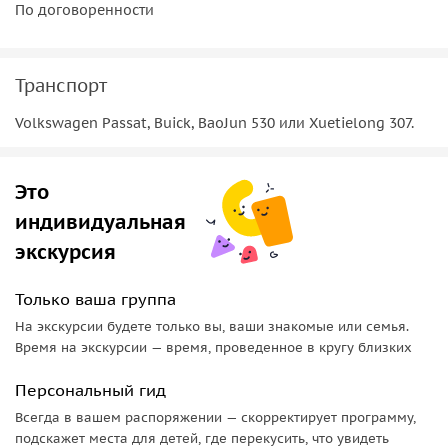
По договоренности
• Внешний двор — место для официальных церемоний,
заседаний императорского двора и государственных
праздников;
Транспорт
• Внутренний двор — личное пространство императора и
Volkswagen Passat, Buick, BaoJun 530 или Xuetielong 307.
его семьи.
Храм Неба — единение императора и вселенной
Это
Построенный в эпоху династии Мин, Храм Неба был
индивидуальная
местом молений императоров о хорошем урожае и
экскурсия
процветании страны. Каждый элемент архитектуры здесь
имеет глубокий символизм, воплощая гармонию между
Только ваша группа
небом и землёй.
На экскурсии будете только вы, ваши знакомые или семья.
Время на экскурсии — время, проведенное в кругу близких
Персональный гид
Всегда в вашем распоряжении — скорректирует программу,
подскажет места для детей, где перекусить, что увидеть