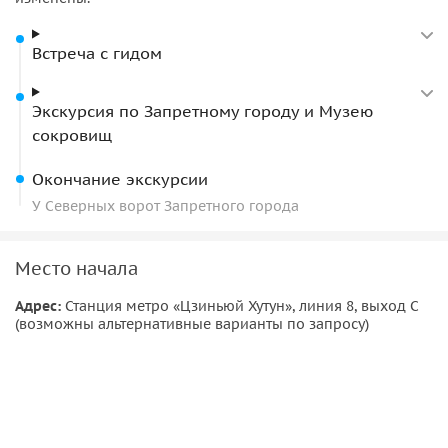
спокойствия
— личные покои императора и
императрицы. Особое внимание уделяется
Встреча с гидом
Императорскому саду
с древними деревьями и
павильонами.
Экскурсия по Запретному городу и Музею
Музей сокровищ
сокровищ
Завершающей частью программы становится посещение
Окончание экскурсии
Музея сокровищ
, где представлены драгоценности
У Северных ворот Запретного города
императорского двора: изделия из золота, нефрита,
жемчуга и ритуальные предметы, использовавшиеся в
Место начала
дворцовой жизни.
Адрес:
Станция метро «Цзиньюй Хутун», линия 8, выход С
(возможны альтернативные варианты по запросу)