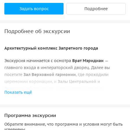
Задать вопрос
Подробнее
Подробнее об экскурсии
Архитектурный комплекс Запретного города
Экскурсия начинается с осмотра
Врат Мэридиан
—
главного входа в императорский дворец. Далее вы
посетите
Зал Верховной гармонии
, где проходили
церемонии коронации, и
Залы Центральной и
Сохраняемой гармонии
, использовавшиеся для
Показать ещё
государственных мероприятий.
Императорские покои и сады
Программа экскурсии
Маршрут продолжается в жилой части комплекса,
Обратите внимание, что программа и условия могут быть
включающей
Дворцы Небесной чистоты, Союза и Земного
изменены.