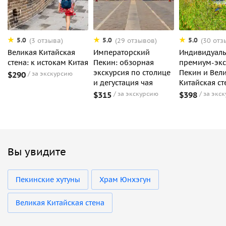
5.0
5.0
5.0
(3 отзыва)
(29 отзывов)
(30 отз
Великая Китайская
Императорский
Индивидуаль
стена: к истокам Китая
Пекин: обзорная
премиум-экс
экскурсия по столице
Пекин и Вел
$290
за экскурсию
и дегустация чая
Китайская ст
$315
за экскурсию
$398
за экс
Вы увидите
Пекинские хутуны
Храм Юнхэгун
Великая Китайская стена