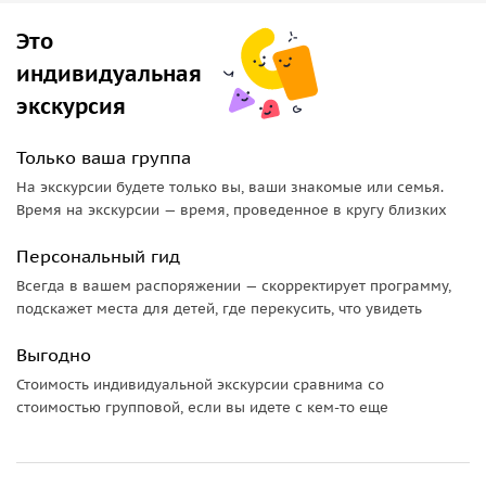
полюбоваться на горные пейзажи и саму стену.
Это
Здесь вы узнаете об оборонительной роли сооружения, о
индивидуальная
его строительстве и значении для древнего Китая.
Прогулка по каменным ступеням и башням подарит
экскурсия
ощущение прикосновения к великой истории.
Только ваша группа
Священный храм Юнхэгун
На экскурсии будете только вы, ваши знакомые или семья.
Время на экскурсии — время, проведенное в кругу близких
После этого маршрут продолжится в храм Юнхэгун —
один из самых знаменитых ламаистских храмов Китая. Вы
Персональный гид
увидите
яркие пагоды
, резные ворота и святилища.
Всегда в вашем распоряжении — скорректирует программу,
Атмосфера храма спокойная и величественная, а
подскажет места для детей, где перекусить, что увидеть
интерьер поражает тонкой работой мастеров.
Выгодно
Прогулка по улицам Пекина
Стоимость индивидуальной экскурсии сравнима со
Финальная часть экскурсии — прогулка по старым хутунам
стоимостью групповой, если вы идете с кем-то еще
Пекина. Узкие улочки, традиционные дворы и дома с
резными воротами покажут жизнь города таким, каким
он был до модернизации. Хутуны сохраняют
дух старого