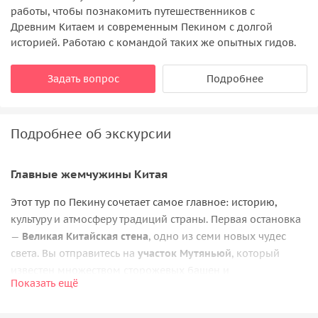
работы, чтобы познакомить путешественников с
Древним Китаем и современным Пекином с долгой
историей. Работаю с командой таких же опытных гидов.
Задать вопрос
Подробнее
Подробнее об экскурсии
Главные жемчужины Китая
Этот тур по Пекину сочетает самое главное: историю,
культуру и атмосферу традиций страны. Первая остановка
—
Великая Китайская стена
, одно из семи новых чудес
света. Вы отправитесь на
участок Мутяньюй
, который
известен множеством сторожевых башен и
Показать ещё
впечатляющими видами. Подъём на фуникулёре позволит
без труда попасть на смотровую площадку и