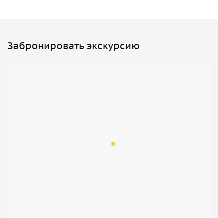
Пекина
, и прогулка по ним словно переносит на
десятилетия назад.
Забронировать экскурсию