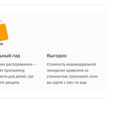
знакомства с одним из самых грандиозных
ной. Вы отправитесь на
участок Цзюйюнгуань
,
важным. Узнаете, как и зачем строили стену,
ки она хранит и какие легенды о ней существуют. И,
ой когда-то ступал первый китайский император.
ьный гид
Выгодно
шем распоряжении —
Стоимость индивидуальной
ет программу,
экскурсии сравнима со
ста для детей, где
стоимостью групповой, если
что увидеть
вы идете с кем-то еще