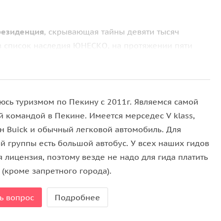
резиденция
, скрывающая тайны девяти тысяч
в список наследия ЮНЕСКО, на протяжении пяти
ных — попасть сюда могли лишь избранные.
н и Цин
— об их мечтах, страхах и мудрости,
 от всего мира. Мы поговорим о тайных ходах,
юсь туризмом по Пекину с 2011г. Являемся самой
ались власть, философия и повседневная жизнь.
й командой в Пекине. Имеется мерседес V klass,
н Buick и обычный легковой автомобиль. Для
й группы есть большой автобус. У всех наших гидов
 лицензия, поэтому везде не надо для гида платить
софия и многовековая традиция. В уютном
чайном
 (кроме запретного города).
уете различные сорта китайского чая. К этому
особенностях чайного напитка. После церемонии вы
ь вопрос
Подробнее
 одно из самых популярных блюд китайской кухни —
овления.