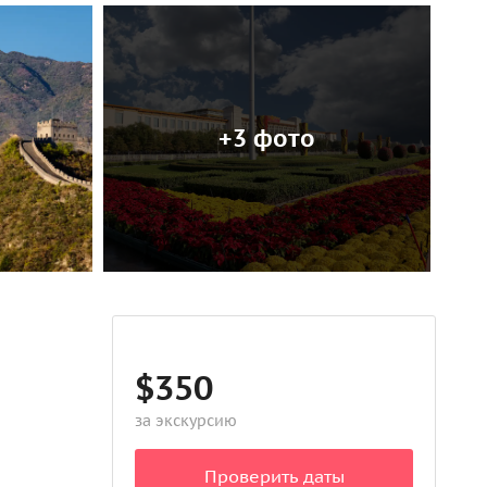
+3 фото
$350
за экскурсию
Проверить даты