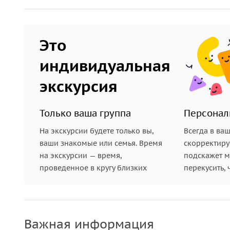
Великая Китайская стена
Это
Посещение Пекина невозможно представить без 
человеческих творений — Великой Китайской сте
индивидуальная
считающийся самым популярным и стратегически 
экскурсия
правда ли, что её видно из космоса, какие загад
возможно, ощутите дух древней тропы, по котор
Только ваша группа
Персонал
На экскурсии будете только вы,
Всегда в ва
ваши знакомые или семья. Время
скорректиру
на экскурсии — время,
подскажет ме
проведенное в кругу близких
перекусить, 
Важная информация