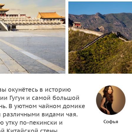
вы окунётесь в историю
ии Гугун и самой большой
нь. В уютном чайном домике
и различными видами чая.
Софья
ю утку по-пекински и
й Китайской стены.