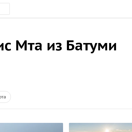
ис Мта из Батуми
рта