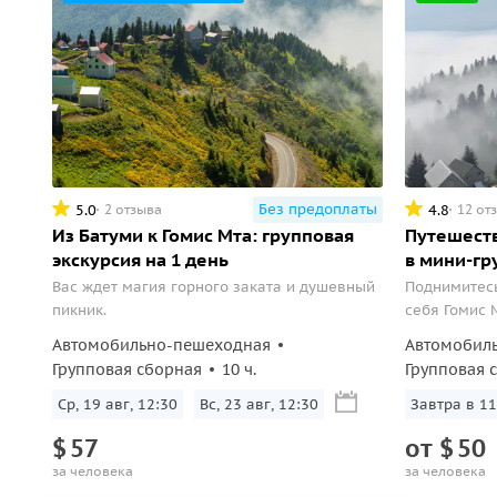
Без предоплаты
5.0
4.8
2 отзыва
12 от
Из Батуми к Гомис Мта: групповая
Путешеств
экскурсия на 1 день
в мини-гр
Вас ждет магия горного заката и душевный
Поднимитесь
пикник.
себя Гомис 
Автомобильно-пешеходная
Автомобил
Групповая сборная
10 ч.
Групповая 
Ср, 19 авг, 12:30
Вс, 23 авг, 12:30
Завтра в 11
$
57
от
$
50
за человека
за человека