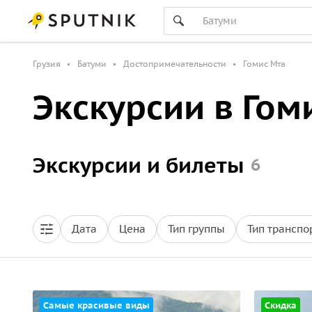
Грузия
Батуми
Достопримечательности
Гомис Мта
Экскурсии в Гом
Экскурсии и билеты
6
Дата
Цена
Тип группы
Тип транспо
Самые красивые виды
Скидка