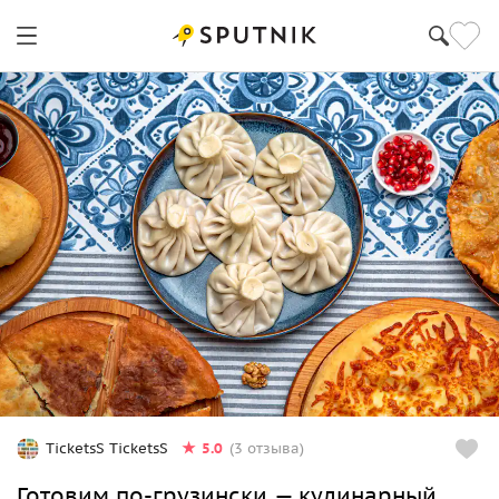
5.0
TicketsS TicketsS
(3 отзыва)
Готовим по-грузински — кулинарный