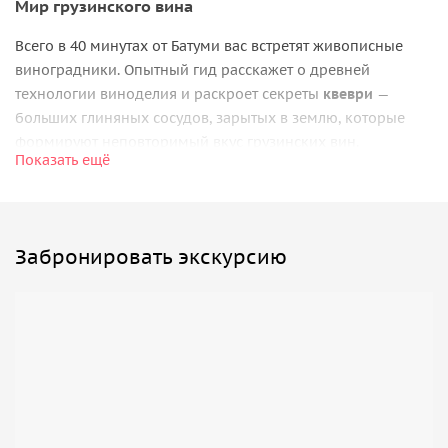
Мир грузинского вина
Всего в 40 минутах от Батуми вас встретят живописные
виноградники. Опытный гид расскажет о древней
технологии виноделия и раскроет секреты
квеври
—
больших глиняных сосудов, зарытых в землю, которые
формируют неповторимый вкус грузинских вин.
Показать ещё
Кулинарное мастерство
После рассказа о вине вы отправитесь на кухню, чтобы
погрузиться в процесс приготовления национальных
Забронировать экскурсию
блюд. Вы научитесь лепить сочные
хинкали
, готовить
знаменитое
хачапури по-аджарски
и создавать
аппетитный десерт. Всё это — под руководством местных
хозяек, которые поделятся секретами, переданными из
поколения в поколение.
Праздник вкусов
В завершение вас ждёт застолье в тёплой и дружелюбной