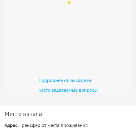
атмосфере. За общим столом вы сможете насладиться
блюдами, приготовленными своими руками, запивая их
ароматным вином. Это путешествие подарит
насыщенные
вкусы, яркие эмоции и новые кулинарные навыки
,
которые останутся с вами надолго.
Подробнее об экскурсии
Часто задаваемые вопросы
Место начала
Адрес:
Трансфер от места проживания